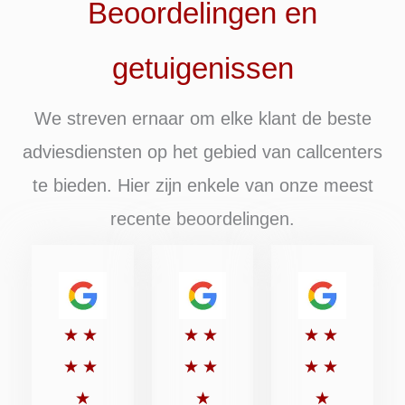
Beoordelingen en
getuigenissen
We streven ernaar om elke klant de beste
adviesdiensten op het gebied van callcenters
te bieden. Hier zijn enkele van onze meest
recente beoordelingen.
Beoordeeld
Beoordeeld
Beoordee
★
★
★
★
★
★
met
met
met
★
★
★
★
★
★
5
5
5
★
★
★