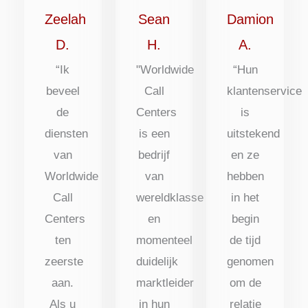
uit
uit
uit
Zeelah
Sean
Damion
5
5
5
D.
H.
A.
“Ik
"Worldwide
“Hun
beveel
Call
klantenservice
de
Centers
is
diensten
is een
uitstekend
van
bedrijf
en ze
Worldwide
van
hebben
Call
wereldklasse
in het
Centers
en
begin
ten
momenteel
de tijd
zeerste
duidelijk
genomen
aan.
marktleider
om de
Als u
in hun
relatie