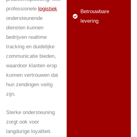
professionele
logistiek
Betrouwbare
ondersteunende
levering
diensten kunnen
bedrijven realtime
tracking en duidelijke
communicatie bieden,
waardoor klanten erop
kunnen vertrouwen dat
hun zendingen veilig
zijn.
Sterke ondersteuning
zorgt ook voor
langdurige loyaliteit.