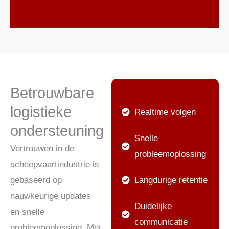
Betrouwbare
logistieke
Realtime volgen
ondersteuning
Snelle
Vertrouwen in de
probleemoplossing
scheepvaartindustrie is
gebaseerd op
Langdurige retentie
nauwkeurige updates
Duidelijke
en snelle
communicatie
probleemoplossing. Met