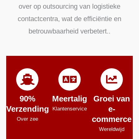
over op outsourcing van logistieke
contactcentra, wat de efficiëntie en
betrouwbaarheid verbetert.
.
90%
Meertalig
Groei van
Verzending
e-
Klantenservice
commerce
Over zee
Wereldwijd