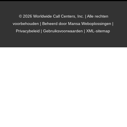
e
t
k
r
b
t
e
t
o
e
d
m
© 2026 Worldwide Call Centers, Inc. | Alle rechten
o
r
I
a
voorbehouden | Beheerd door
Mansa Weboplossingen
|
k
n
r
Privacybeleid
|
Gebruiksvoorwaarden
|
XML-sitemap
k
e
r
i
n
g
-
a
l
t