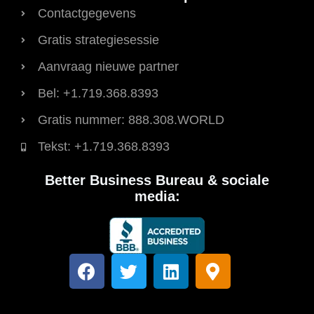
Contactgegevens
Gratis strategiesessie
Aanvraag nieuwe partner
Bel: +1.719.368.8393
Gratis nummer: 888.308.WORLD
Tekst: +1.719.368.8393
Better Business Bureau & sociale
media:
F
T
L
K
a
w
i
a
c
i
n
a