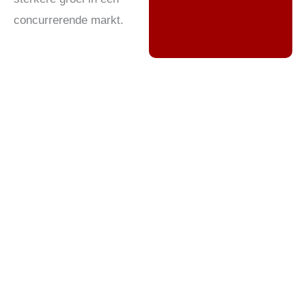
concurrerende markt.
Transport en logistieke
ondersteuning: verbetering van
de efficiëntie van de
wereldwijde toeleveringsketen
In de onderling verbonden economie van vandaag
zijn internationale bedrijven afhankelijk van
effectieve verzend- en logistieke ondersteuning om