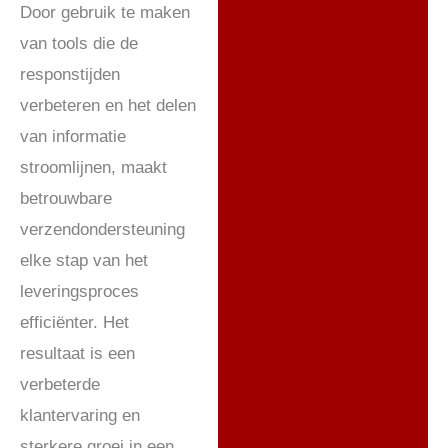
Door gebruik te maken
van tools die de
responstijden
verbeteren en het delen
van informatie
stroomlijnen, maakt
betrouwbare
verzendondersteuning
elke stap van het
leveringsproces
efficiënter. Het
resultaat is een
verbeterde
klantervaring en
sterkere groei in een