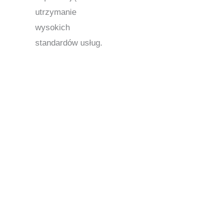
utrzymanie
wysokich
standardów usług.
Centra kontaktowe w stanie Minnesota: sprawdzone
wsparcie dla firm w całej Ameryce Północnej
Centra kontaktowe w stanie Minnesota są
strategicznie zlokalizowane, aby obsługiwać firmy
w całej Ameryce Północnej i na rynkach
globalnych. Ich centralna lokalizacja umożliwia