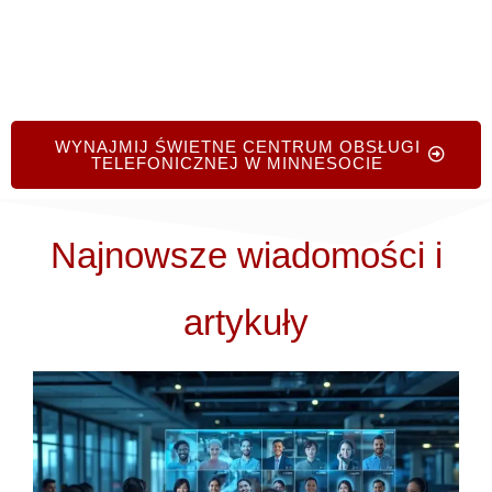
WYNAJMIJ ŚWIETNE CENTRUM OBSŁUGI
TELEFONICZNEJ W MINNESOCIE
Najnowsze wiadomości i
artykuły