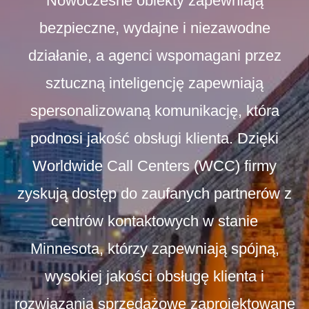
Nowoczesne obiekty zapewniają
bezpieczne, wydajne i niezawodne
działanie, a agenci wspomagani przez
sztuczną inteligencję zapewniają
spersonalizowaną komunikację, która
podnosi jakość obsługi klienta. Dzięki
Worldwide Call Centers (WCC) firmy
zyskują dostęp do zaufanych partnerów z
centrów kontaktowych w stanie
Minnesota, którzy zapewniają spójną,
wysokiej jakości obsługę klienta i
rozwiązania sprzedażowe zaprojektowane