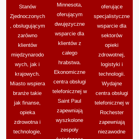
Minnesota,
Stanów
oferujące
oferującym
Zjednoczonych
specjalistyczne
dwujęzyczne
, obsługującym
wsparcie dla
wsparcie dla
zarówno
sektorów
klientów z
klientów
opieki
całego
międzynarodo
zdrowotnej,
hrabstwa.
wych, jak i
logistyki i
Ekonomiczne
krajowych.
technologii.
centra obsługi
Miasto wspiera
Wydajne
telefonicznej w
branże takie
centra obsługi
Saint Paul
jak finanse,
telefonicznej w
zapewniają
opieka
Rochester
wyszkolone
zdrowotna i
zapewniają
zespoły
technologie,
niezawodne