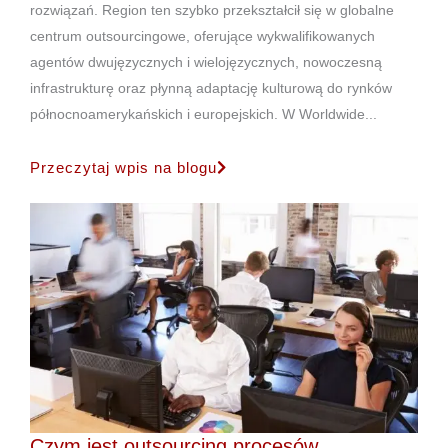
rozwiązań. Region ten szybko przekształcił się w globalne
centrum outsourcingowe, oferujące wykwalifikowanych
agentów dwujęzycznych i wielojęzycznych, nowoczesną
infrastrukturę oraz płynną adaptację kulturową do rynków
północnoamerykańskich i europejskich. W Worldwide...
Przeczytaj wpis na blogu
Czym jest outsourcing procesów