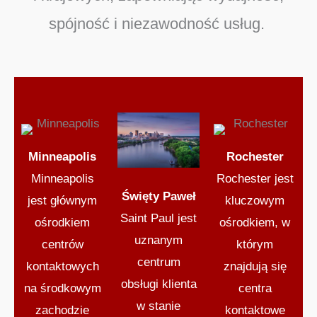
spójność i niezawodność usług.
Minneapolis
Rochester
Minneapolis
Rochester jest
Święty Paweł
jest głównym
kluczowym
Saint Paul jest
ośrodkiem
ośrodkiem, w
uznanym
centrów
którym
centrum
kontaktowych
znajdują się
obsługi klienta
na środkowym
centra
w stanie
zachodzie
kontaktowe