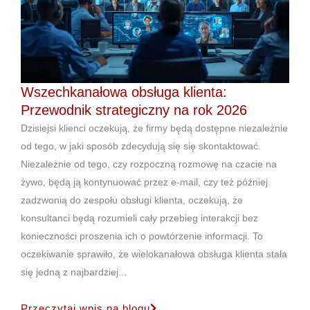
Wszechkanałowa obsługa klienta:
Przewodnik strategiczny na rok 2026
Dzisiejsi klienci oczekują, że firmy będą dostępne niezależnie
od tego, w jaki sposób zdecydują się się skontaktować.
Niezależnie od tego, czy rozpoczną rozmowę na czacie na
żywo, będą ją kontynuować przez e-mail, czy też później
zadzwonią do zespołu obsługi klienta, oczekują, że
konsultanci będą rozumieli cały przebieg interakcji bez
konieczności proszenia ich o powtórzenie informacji. To
oczekiwanie sprawiło, że wielokanałowa obsługa klienta stała
się jedną z najbardziej...
Przeczytaj wpis na blogu