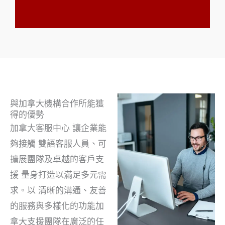
與加拿大機構合作所能獲
得的優勢
加拿大客服中心
讓企業能
夠接觸
雙語客服人員、可
擴展團隊及卓越的客戶支
援
量身打造以滿足多元需
求。以
清晰的溝通、友善
的服務與多樣化的功能
加
拿大支援團隊在廣泛的任