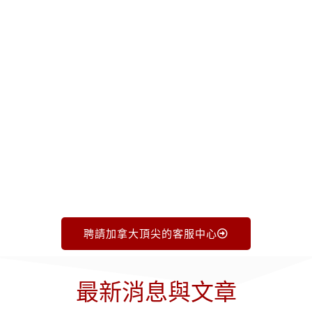
合作夥伴
確保您的企業找到
可靠、高品質的外包解
決方案
量身打造，滿足您的獨特需求。
📞
立即致電 +1.719.368.8393
為
個人化指導
並提
供專業支援，協助您選擇理想的加拿大外包合作夥
伴。
聘請加拿大頂尖的客服中心
最新消息與文章