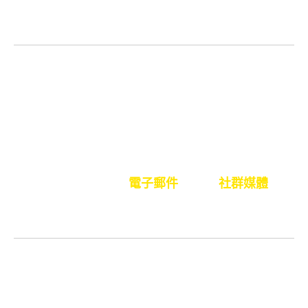
美客戶期望
並持續提供高品質的服務體驗。
雙語英語與法語勞動力
加拿大最顯著的優勢之一在於其
完全雙語的勞動力
.
代理人發言
精通英語與法語
實現與多元客戶群體的
無縫溝通
加拿大、美國及更遠的地方
此項能力確保
文化契合度
以及所有管道間專業且富有同理心的互
動——
語音、聊天、
電子郵件
，以及
社群媒體
—為
您提供真正全面的客戶體驗。
嚴格的法規遵循
加拿大呼叫中心遵循
嚴格的數據隱私、勞動及合規