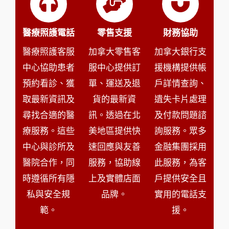
醫療照護電話
零售支援
財務協助
醫療照護客服
加拿大零售客
加拿大銀行支
中心協助患者
服中心提供訂
援機構提供帳
預約看診、獲
單、運送及退
戶詳情查詢、
取最新資訊及
貨的最新資
遺失卡片處理
尋找合適的醫
訊。透過在北
及付款問題諮
療服務。這些
美地區提供快
詢服務。眾多
中心與診所及
速回應與友善
金融集團採用
醫院合作，同
服務，協助線
此服務，為客
時遵循所有隱
上及實體店面
戶提供安全且
私與安全規
品牌。
實用的電話支
範。
援。