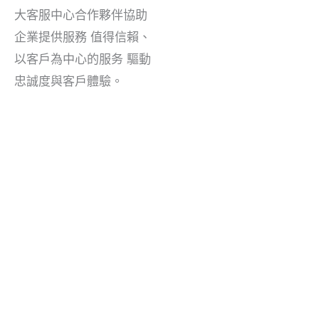
大客服中心合作夥伴協助
企業提供服務
值得信賴、
以客戶為中心的服务
驅動
忠誠度與客戶體驗。
加拿大呼叫中心外包服務：值得信賴的北美支援機構
加拿大已成為首屈一指的近岸服務目的地。
呼叫中
心外包
提供高素質的勞動力，
雙語能力
，以及
現代
基礎設施
確保卓越服務。企業因此獲益
高性價比、
專業支援
橫跨多個產業，受益於理解團隊的優勢
北