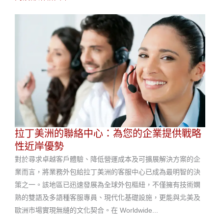
拉丁美洲的聯絡中心：為您的企業提供戰略
性近岸優勢
對於尋求卓越客戶體驗、降低營運成本及可擴展解決方案的企
業而言，將業務外包給拉丁美洲的客服中心已成為最明智的決
策之一。該地區已迅速發展為全球外包樞紐，不僅擁有技術嫻
熟的雙語及多語種客服專員、現代化基礎設施，更能與北美及
歐洲市場實現無縫的文化契合。在 Worldwide...