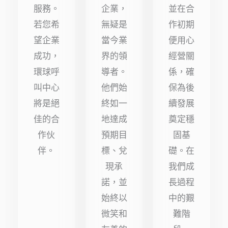
服務。
企業，
並在合
星）
星）
星）
若您希
無疑是
作初期
望企業
當今業
便用心
成功，
界的領
經營關
環球呼
導者。
係，確
叫中心
他們始
保為後
將是絕
終如一
續發展
佳的合
地達成
奠定穩
作伙
預期目
固基
伴。
標、兌
礎。在
現承
我們成
諾，並
長過程
始終以
中的艱
微笑和
難階