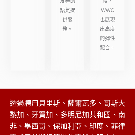
友善的
段，
語氣提
WWC
供服
也展現
務。
出高度
的彈性
配合。
透過聘用貝里斯、薩爾瓦多、哥斯大
黎加、牙買加、多明尼加共和國、南
非、墨西哥、保加利亞、印度、菲律