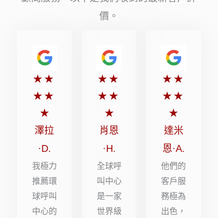
價。
評
評
評
★
★
★
★
★
★
分
分
分
★
★
★
★
★
★
5
5
5
★
★
★
顆
顆
顆
澤拉
肖恩
達米
星
星
星
·D.
·H.
恩·A.
（滿
（滿
（滿
我極力
全球呼
他們的
分
分
分
推薦環
叫中心
客戶服
球呼叫
是一家
務極為
5
5
5
中心的
世界級
出色，
顆
顆
顆