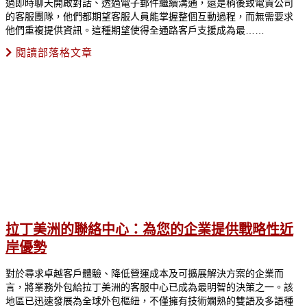
過即時聊天開啟對話、透過電子郵件繼續溝通，還是稍後致電貴公司
的客服團隊，他們都期望客服人員能掌握整個互動過程，而無需要求
他們重複提供資訊。這種期望使得全通路客戶支援成為最……
閱讀部落格文章
拉丁美洲的聯絡中心：為您的企業提供戰略性近
岸優勢
對於尋求卓越客戶體驗、降低營運成本及可擴展解決方案的企業而
言，將業務外包給拉丁美洲的客服中心已成為最明智的決策之一。該
地區已迅速發展為全球外包樞紐，不僅擁有技術嫻熟的雙語及多語種
客服專員、現代化基礎設施，更能與北美及歐洲市場實現無縫的文化
契合。在 Worldwide...
閱讀部落格文章
什麼是業務流程外包（BPO）？企業完整指南
在當今步調飛快的世界中，企業始終在尋求各種方法來提升效率、加