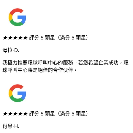
我極力推薦環球呼叫中心的服務。若您希望企業成功，環
球呼叫中心將是絕佳的合作伙伴。
★
★
★
★
★
評分 5 顆星（滿分 5 顆星）
肖恩·H.
全球呼叫中心是一家世界級企業，無疑是當今業界的領導
者。他們始終如一地達成預期目標、兌現承諾，並始終以
微笑和友善的語氣提供服務。