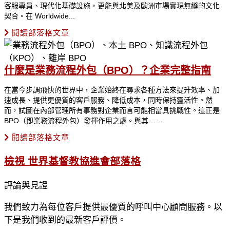
速成長、提供更優質的客戶服務、降低成本，同時保持靈活性。然
而，試圖在內部管理所有事務對企業而言可能相當具挑戰性。這正是
BPO（即業務流程外包）發揮作用之處。與其……
閱讀部落格文章
檢視
世界基督教協進會部落格
評論與見證
我們致力為每位客戶提供最優質的呼叫中心顧問服務。以
下是我們收到的最新客戶評價。
★
★
★
★
★
評分 5 顆星（滿分 5 顆星）
澤拉·D.