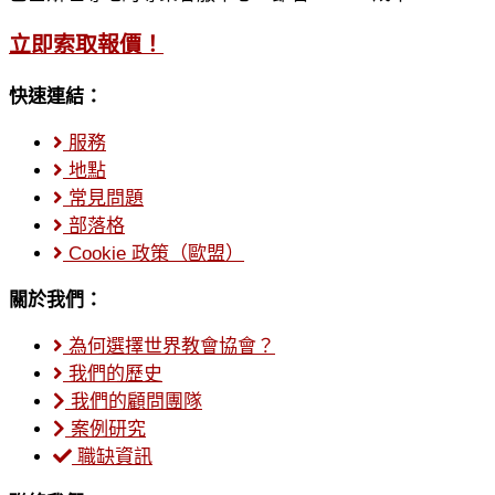
部落格
Cookie 政策（歐盟）
關於我們：
為何選擇世界教會協會？
我們的歷史
我們的顧問團隊
案例研究
職缺資訊
聯絡我們：
聯絡資訊
免費策略諮詢
新合作夥伴諮詢
電話：+1.719.368.8393
免付費電話：888.308.WORLD
電話號碼：+1.719.368.8393