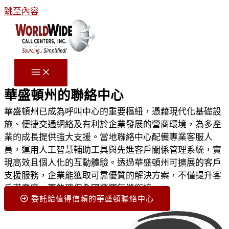
跳至內容
華盛頓州的聯絡中心
華盛頓州已成為呼叫中心的重要樞紐，憑藉現代化基礎設
施、便捷交通網絡及有利於企業發展的營商環境，為多產
業的成長提供強大支援。當地聯絡中心配備專業客服人
員，運用人工智慧輔助工具與先進客戶關係管理系統，實
現高效且個人化的互動體驗。透過華盛頓州可擴展的客戶
支援服務，企業能獲取可靠優質的解決方案，不僅提升客
戶滿意度，更能確保全國營運無縫銜接。
委託給值得信賴的華盛頓聯絡中心