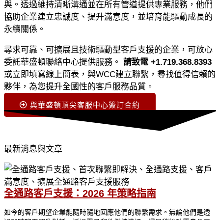
與。透過維持清晰溝通並在所有管道提供專業服務，他們
協助企業建立忠誠度、提升滿意度，並培育能驅動成長的
永續關係。
尋求可靠、可擴展且技術驅動型客戶支援的企業，可放心
委託華盛頓聯絡中心提供服務。
請致電 +1.719.368.8393
或立即填寫線上簡表，與WCC建立聯繫，尋找值得信賴的
夥伴，為您提升全國性的客戶服務品質。
與華盛頓頂尖客服中心簽訂合約
最新消息與文章
全通路客戶支援：2026 年策略指南
如今的客戶期望企業能隨時隨地回應他們的聯繫需求。無論他們是透