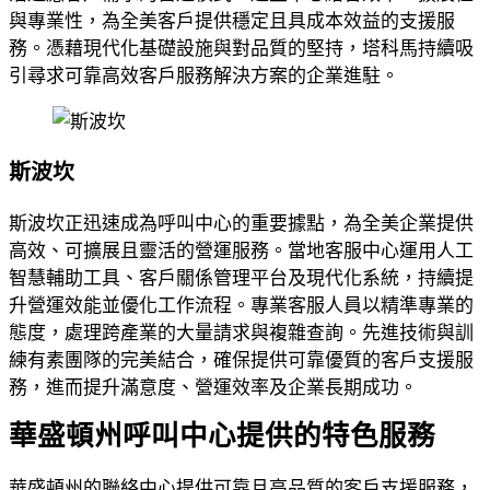
與專業性，為全美客戶提供穩定且具成本效益的支援服
務。憑藉現代化基礎設施與對品質的堅持，塔科馬持續吸
引尋求可靠高效客戶服務解決方案的企業進駐。
斯波坎
斯波坎正迅速成為呼叫中心的重要據點，為全美企業提供
高效、可擴展且靈活的營運服務。當地客服中心運用人工
智慧輔助工具、客戶關係管理平台及現代化系統，持續提
升營運效能並優化工作流程。專業客服人員以精準專業的
態度，處理跨產業的大量請求與複雜查詢。先進技術與訓
練有素團隊的完美結合，確保提供可靠優質的客戶支援服
務，進而提升滿意度、營運效率及企業長期成功。
華盛頓州呼叫中心提供的特色服務
華盛頓州的聯絡中心提供可靠且高品質的客戶支援服務，