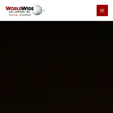
跳
至
內
容