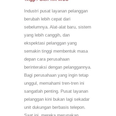
Industri pusat layanan pelanggan
berubah lebih cepat dari
sebelumnya. Alat-alat baru, sistem
yang lebih canggih, dan
ekspektasi pelanggan yang
semakin tinggi membentuk masa
depan cara perusahaan
berinteraksi dengan pelanggannya.
Bagi perusahaan yang ingin tetap
unggul, memahami tren-tren ini
sangatlah penting. Pusat layanan
pelanggan kini bukan lagi sekadar
unit dukungan berbasis telepon.
Saat ini, mereka merupakan