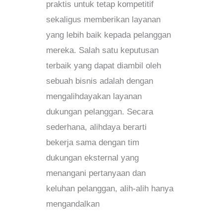
praktis untuk tetap kompetitif
sekaligus memberikan layanan
yang lebih baik kepada pelanggan
mereka. Salah satu keputusan
terbaik yang dapat diambil oleh
sebuah bisnis adalah dengan
mengalihdayakan layanan
dukungan pelanggan. Secara
sederhana, alihdaya berarti
bekerja sama dengan tim
dukungan eksternal yang
menangani pertanyaan dan
keluhan pelanggan, alih-alih hanya
mengandalkan