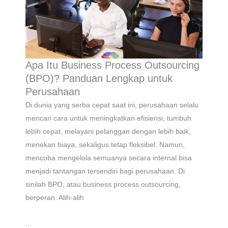
Apa Itu Business Process Outsourcing
(BPO)? Panduan Lengkap untuk
Perusahaan
Di dunia yang serba cepat saat ini, perusahaan selalu
mencari cara untuk meningkatkan efisiensi, tumbuh
lebih cepat, melayani pelanggan dengan lebih baik,
menekan biaya, sekaligus tetap fleksibel. Namun,
mencoba mengelola semuanya secara internal bisa
menjadi tantangan tersendiri bagi perusahaan. Di
sinilah BPO, atau business process outsourcing,
berperan. Alih-alih
...