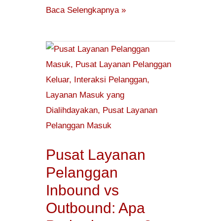
Baca Selengkapnya »
Pusat
Layanan
Pelanggan
Inbound
vs
Outbound:
Apa
Pusat Layanan
Perbedaannya?
Pelanggan
Inbound vs
Outbound: Apa