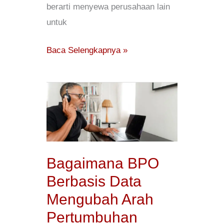
berarti menyewa perusahaan lain
untuk
Baca Selengkapnya »
Bagaimana
BPO
Berbasis
Data
Mengubah
Bagaimana BPO
Arah
Berbasis Data
Pertumbuhan
Mengubah Arah
Perusahaan
Pertumbuhan
di