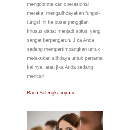
mengoptimalkan operasional
mereka, mengalihdayakan fungsi-
fungsi ini ke pusat panggilan
khusus dapat menjadi solusi yang
sangat berpengaruh. Jika Anda
sedang mempertimbangkan untuk
melakukan alihdaya untuk pertama
kalinya, atau jika Anda sedang
mencari
Baca Selengkapnya »
Pusat
Layanan