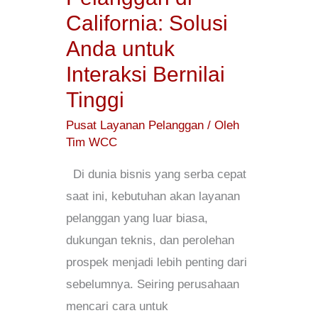
California: Solusi
Tinggi
Anda untuk
Interaksi Bernilai
Tinggi
Pusat Layanan Pelanggan
/ Oleh
Tim WCC
Di dunia bisnis yang serba cepat
saat ini, kebutuhan akan layanan
pelanggan yang luar biasa,
dukungan teknis, dan perolehan
prospek menjadi lebih penting dari
sebelumnya. Seiring perusahaan
mencari cara untuk