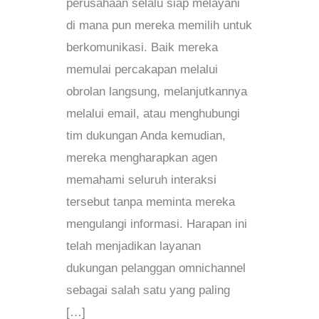
perusahaan selalu siap melayani
di mana pun mereka memilih untuk
berkomunikasi. Baik mereka
memulai percakapan melalui
obrolan langsung, melanjutkannya
melalui email, atau menghubungi
tim dukungan Anda kemudian,
mereka mengharapkan agen
memahami seluruh interaksi
tersebut tanpa meminta mereka
mengulangi informasi. Harapan ini
telah menjadikan layanan
dukungan pelanggan omnichannel
sebagai salah satu yang paling
[…]