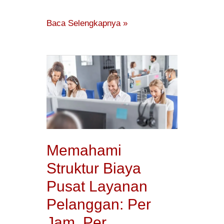
Baca Selengkapnya »
Memahami
Struktur
Biaya
Pusat
Layanan
Pelanggan:
Memahami
Per
Struktur Biaya
Jam,
Pusat Layanan
Per
Pelanggan: Per
Panggilan,
atau
Jam, Per