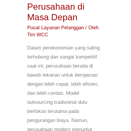
Masa
Perusahaan di
Depan
Masa Depan
Pusat Layanan Pelanggan
/ Oleh
Tim WCC
Dalam perekonomian yang saling
terhubung dan sangat kompetitif
saat ini, perusahaan berada di
bawah tekanan untuk beroperasi
dengan lebih cepat, lebih efisien,
dan lebih cerdas. Model
outsourcing tradisional dulu
berfokus terutama pada
pengurangan biaya. Namun,
perusahaan modern menuntut