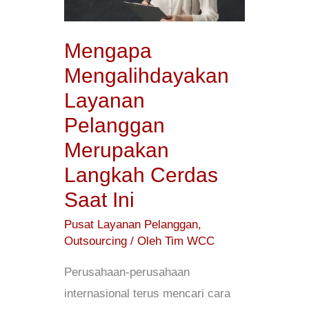
Merupakan
Langkah
Mengapa
Cerdas
Mengalihdayakan
Saat
Layanan
Ini
Pelanggan
Merupakan
Langkah Cerdas
Saat Ini
Pusat Layanan Pelanggan
,
Outsourcing
/ Oleh
Tim WCC
Perusahaan-perusahaan
internasional terus mencari cara