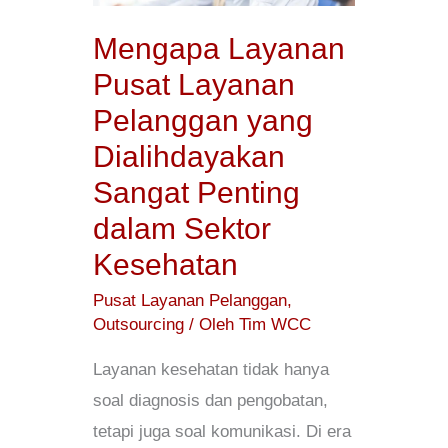
Pelanggan
Mengapa Layanan
yang
Pusat Layanan
Dialihdayakan
Pelanggan yang
Sangat
Dialihdayakan
Penting
dalam
Sangat Penting
Sektor
dalam Sektor
Kesehatan
Kesehatan
Pusat Layanan Pelanggan
,
Outsourcing
/ Oleh
Tim WCC
Layanan kesehatan tidak hanya
soal diagnosis dan pengobatan,
tetapi juga soal komunikasi. Di era