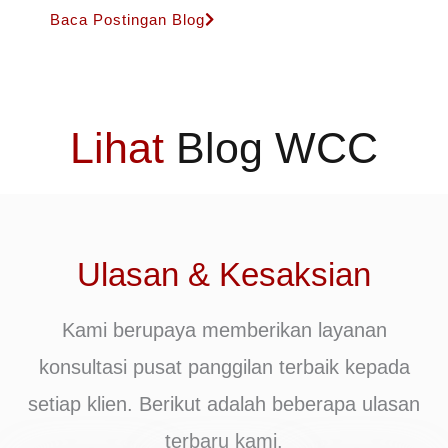
Baca Postingan Blog
Lihat
Blog WCC
Ulasan & Kesaksian
Kami berupaya memberikan layanan
konsultasi pusat panggilan terbaik kepada
setiap klien. Berikut adalah beberapa ulasan
terbaru kami.