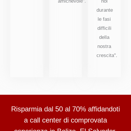
amichevole".
noi
durante
le fasi
difficili
della
nostra
crescita".
Risparmia dal 50 al 70% affidandoti
a call center di comprovata