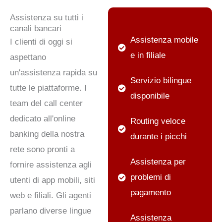
Assistenza su tutti i
canali bancari
Assistenza mobile
I clienti di oggi si
e in filiale
aspettano
un'assistenza rapida su
Servizio bilingue
tutte le piattaforme. I
disponibile
team del call center
dedicato all'online
Routing veloce
banking della nostra
durante i picchi
rete sono pronti a
Assistenza per
fornire assistenza agli
problemi di
utenti di app mobili, siti
pagamento
web e filiali. Gli agenti
parlano diverse lingue
Assistenza