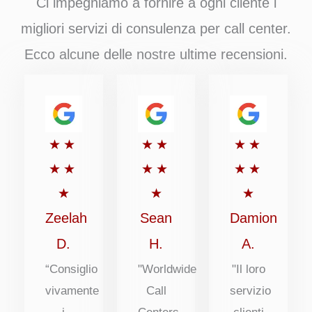
Ci impegniamo a fornire a ogni cliente i
migliori servizi di consulenza per call center.
Ecco alcune delle nostre ultime recensioni.
Valutato
Valutato
Valutato
★
★
★
★
★
★
5
5
5
★
★
★
★
★
★
su
su
su
★
★
★
5
5
5
Zeelah
Sean
Damion
D.
H.
A.
“Consiglio
"Worldwide
"Il loro
vivamente
Call
servizio