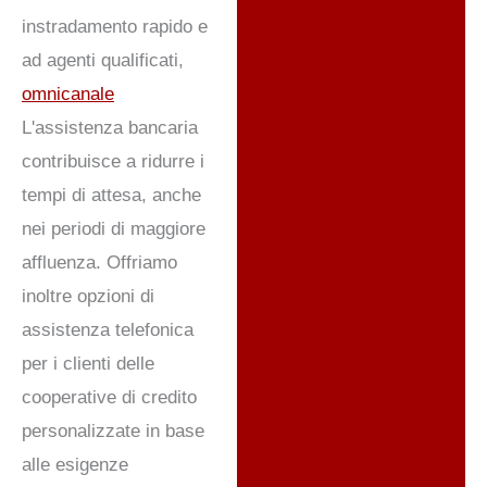
instradamento rapido e
ad agenti qualificati,
omnicanale
L'assistenza bancaria
contribuisce a ridurre i
tempi di attesa, anche
nei periodi di maggiore
affluenza. Offriamo
inoltre opzioni di
assistenza telefonica
per i clienti delle
cooperative di credito
personalizzate in base
alle esigenze