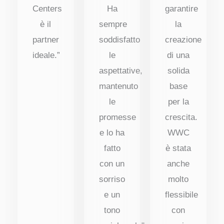
Centers
Ha
garantire
è il
sempre
la
partner
soddisfatto
creazione
ideale.”
le
di una
aspettative,
solida
mantenuto
base
le
per la
promesse
crescita.
e lo ha
WWC
fatto
è stata
con un
anche
sorriso
molto
e un
flessibile
tono
con