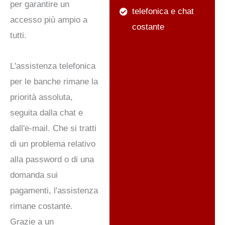
per garantire un
telefonica e chat
accesso più ampio a
costante
tutti.
L'assistenza telefonica
per le banche rimane la
priorità assoluta,
seguita dalla chat e
dall'e-mail. Che si tratti
di un problema relativo
alla password o di una
domanda sui
pagamenti, l'assistenza
rimane costante.
Grazie a un