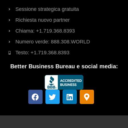
Sessione strategica gratuita
Richiesta nuovo partner
Chiama: +1.719.368.8393
Numero verde: 888.308.WORLD
Testo: +1.719.368.8393
Better Business Bureau e social media:
F
T
L
M
a
w
i
a
c
i
n
p
e
t
k
p
b
t
e
a