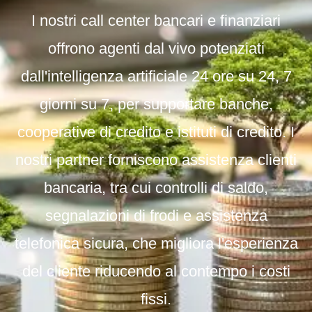
I nostri call center bancari e finanziari
offrono agenti dal vivo potenziati
dall'intelligenza artificiale 24 ore su 24, 7
giorni su 7, per supportare banche,
cooperative di credito e istituti di credito. I
nostri partner forniscono assistenza clienti
bancaria, tra cui controlli di saldo,
segnalazioni di frodi e assistenza
telefonica sicura, che migliora l'esperienza
del cliente riducendo al contempo i costi
fissi.