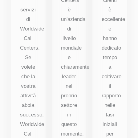
i
Centers
clienti
servizi
è
è
di
un'azienda
eccellente
Worldwide
di
e
Call
livello
hanno
Centers.
mondiale
dedicato
Se
e
tempo
volete
chiaramente
a
che la
leader
coltivare
vostra
nel
il
attività
proprio
rapporto
abbia
settore
nelle
successo,
in
fasi
Worldwide
questo
iniziali
Call
momento.
per