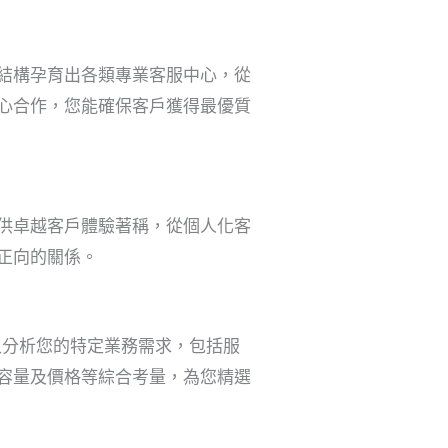
結構孕育出各類專業客服中心，從
心合作，您能確保客戶獲得最優質
供卓越客戶體驗著稱，從個人化客
正向的關係。
入分析您的特定業務需求，包括服
容量及價格等綜合考量，為您精選