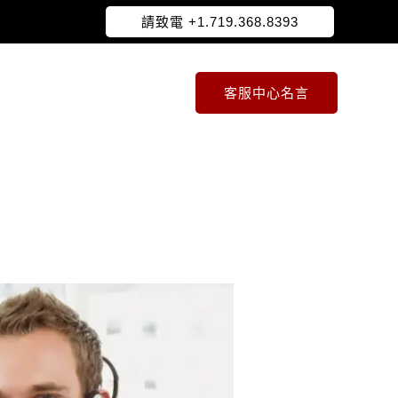
請致電 +1.719.368.8393
客服中心名言