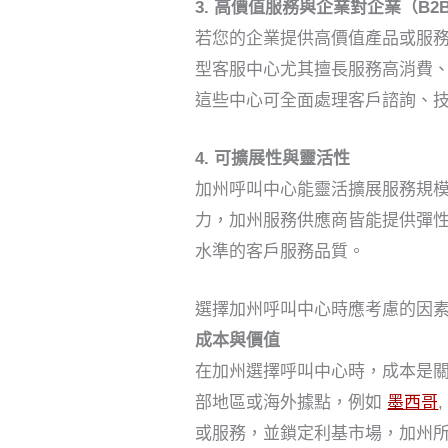
3. 高價值服務與企業對企業（B2
若您的企業提供高價值產品或服務
型客服中心尤其擅長服務高消費
這些中心可全面處理客戶諮詢、
4. 可擴展性與靈活性
加州呼叫中心能靈活擴展服務規
力，加州服務供應商皆能提供彈
水準的客戶服務品質。
選擇加州呼叫中心時應考慮的因
成本與價值
在加州選擇呼叫中心時，成本是
部地區或海外據點，例如
墨西哥
或服務，並鎖定利基市場，加州