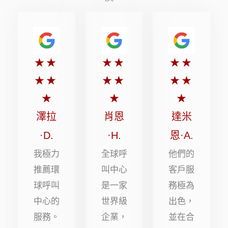
評
評
評
★
★
★
★
★
★
分
分
分
★
★
★
★
★
★
5
5
5
★
★
★
顆
顆
顆
澤拉
肖恩
達米
星
星
星
·D.
·H.
恩·A.
（滿
（滿
（滿
我極力
全球呼
他們的
分
分
分
推薦環
叫中心
客戶服
球呼叫
是一家
務極為
5
5
5
中心的
世界級
出色，
顆
顆
顆
服務。
企業，
並在合
星）
星）
星）