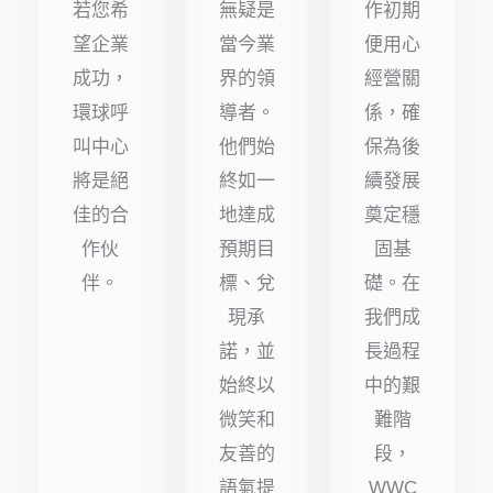
若您希
無疑是
作初期
望企業
當今業
便用心
成功，
界的領
經營關
環球呼
導者。
係，確
叫中心
他們始
保為後
將是絕
終如一
續發展
佳的合
地達成
奠定穩
作伙
預期目
固基
伴。
標、兌
礎。在
現承
我們成
諾，並
長過程
始終以
中的艱
微笑和
難階
友善的
段，
語氣提
WWC