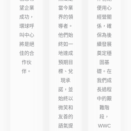
望企業
當今業
便用心
成功，
界的領
經營關
環球呼
導者。
係，確
叫中心
他們始
保為後
將是絕
終如一
續發展
佳的合
地達成
奠定穩
作伙
預期目
固基
伴。
標、兌
礎。在
現承
我們成
諾，並
長過程
始終以
中的艱
微笑和
難階
友善的
段，
語氣提
WWC