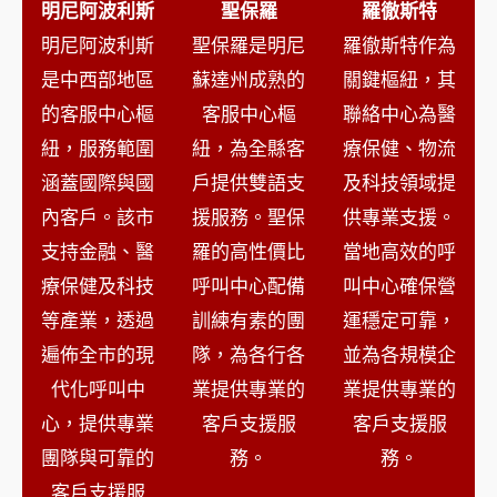
明尼阿波利斯
聖保羅
羅徹斯特
明尼阿波利斯
聖保羅是明尼
羅徹斯特作為
是中西部地區
蘇達州成熟的
關鍵樞紐，其
的客服中心樞
客服中心樞
聯絡中心為醫
紐，服務範圍
紐，為全縣客
療保健、物流
涵蓋國際與國
戶提供雙語支
及科技領域提
內客戶。該市
援服務。聖保
供專業支援。
支持金融、醫
羅的高性價比
當地高效的呼
療保健及科技
呼叫中心配備
叫中心確保營
等產業，透過
訓練有素的團
運穩定可靠，
遍佈全市的現
隊，為各行各
並為各規模企
代化呼叫中
業提供專業的
業提供專業的
心，提供專業
客戶支援服
客戶支援服
團隊與可靠的
務。
務。
客戶支援服