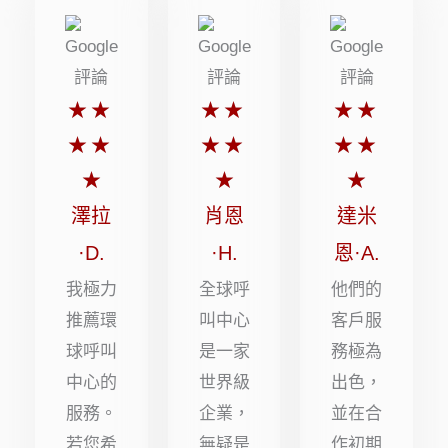
評
評
評
★
★
★
★
★
★
分
分
分
★
★
★
★
★
★
5
5
5
★
★
★
顆
顆
顆
澤拉
肖恩
達米
星
星
星
·D.
·H.
恩·A.
（滿
（滿
（滿
我極力
全球呼
他們的
分
分
分
推薦環
叫中心
客戶服
球呼叫
是一家
務極為
5
5
5
中心的
世界級
出色，
顆
顆
顆
服務。
企業，
並在合
星）
星）
星）
若您希
無疑是
作初期