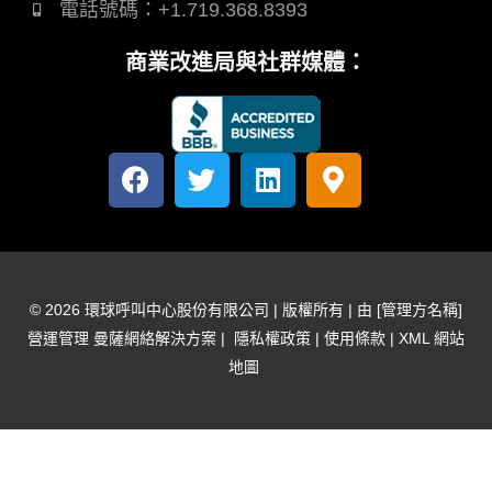
電話號碼：+1.719.368.8393
商業改進局與社群媒體：
臉
推
領
地
書
特
英
圖
標
記
替
代
© 2026 環球呼叫中心股份有限公司 | 版權所有 | 由 [管理方名稱]
文
營運管理
曼薩網絡解決方案
|
隱私權政策
|
使用條款
|
XML 網站
字
地圖