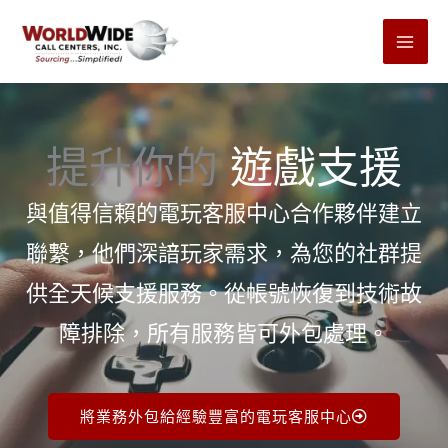
跳
至
內
容
提升你的
遊戲支援
與值得信賴的電玩客服中心合作夥伴建立
聯繫，他們深諳玩家需求，為您的社群提
供全天候支援服務。從帳號恢復到技術故
障排除，所有服務皆可外包處理。
將業務外包給經驗豐富的電玩客服中心