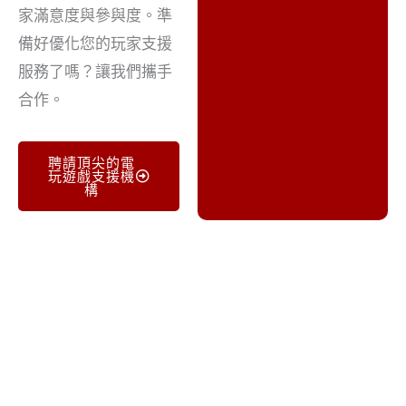
家滿意度與參與度。準
備好優化您的玩家支援
服務了嗎？讓我們攜手
合作。
聘請頂尖的電
玩遊戲支援機
構
電玩遊戲支援：提升全球玩家體
驗
隨著全球電玩產業年營收突破兩千億美元大關，遊