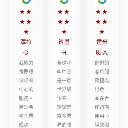
評
評
評
★
★
★
★
★
★
分
分
分
★
★
★
★
★
★
5
5
5
★
★
★
顆
顆
顆
澤拉
肖恩
達米
星
星
星
·D.
·H.
恩·A.
（滿
（滿
（滿
我極力
全球呼
他們的
分
分
分
推薦環
叫中心
客戶服
球呼叫
是一家
務極為
5
5
5
中心的
世界級
出色，
顆
顆
顆
服務。
企業，
並在合
星）
星）
星）
若您希
無疑是
作初期
望企業
當今業
便用心
成功，
界的領
經營關