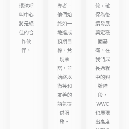
環球呼
導者。
係，確
叫中心
他們始
保為後
將是絕
終如一
續發展
佳的合
地達成
奠定穩
作伙
預期目
固基
伴。
標、兌
礎。在
現承
我們成
諾，並
長過程
始終以
中的艱
微笑和
難階
友善的
段，
語氣提
WWC
供服
也展現
務。
出高度