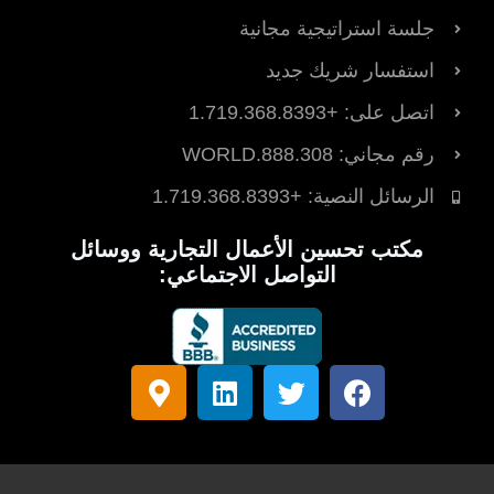
جلسة استراتيجية مجانية
استفسار شريك جديد
اتصل على: +1.719.368.8393
رقم مجاني: 888.308.WORLD
الرسائل النصية: +1.719.368.8393
مكتب تحسين الأعمال التجارية ووسائل
التواصل الاجتماعي:
ف
ت
ل
ع
ي
و
ي
ل
س
ي
ن
ا
ب
ت
ك
م
و
ر
د
ة