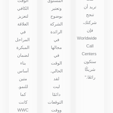
المستوى
الوقت
تريد أن
وتعتبر
الكافي
تنجح
بوضوح
لتعزيز
شركتك،
الشركة
العلاقة
فإن
الرائدة
في
Worldwide
في
المراحل
Call
مجالها
المبكرة
Centers
في
لضمان
ستكون
الوقت
بناء
شريكًا
الحالي.
أساس
رائعًا."
لقد
متين
لبت
للنمو.
دائمًا
كما
التوقعات
كانت
ووفت
WWC