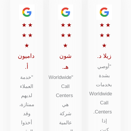
تقييم
تقييم
تقييم
★
★
★
★
★
★
5
5
5
★
★
★
★
★
★
من
من
من
★
★
★
5
5
5
زيلا د.
شون
داميون
هـ.
أ.
"أوصي
بشدة
"Worldwide
"خدمة
بخدمات
Call
العملاء
Worldwide
Centers
لديهم
Call
هي
ممتازة،
Centers.
شركة
وقد
إذا
عالمية
أخذوا
كنت