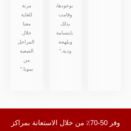
بوعودها،
مرنة
وقامت
للغاية
بذلك
معنا
بابتسامة
خلال
وبلهجة
المراحل
ودية."
الصعبة
من
نمونا."
وفر 50-70٪ من خلال الاستعانة بمراكز