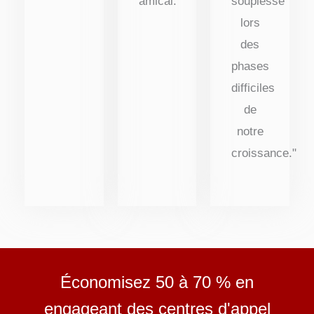
amical."
souplesse
lors
des
phases
difficiles
de
notre
croissance."
Économisez 50 à 70 % en
engageant des centres d'appel