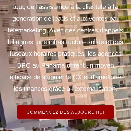
tout, de l'assistance à la clientèle à la
génération de leads et aux ventes par
télémarketing. Avec des centres d'appels
bilingues, une infrastructure solide et des
fuseaux horaires pratiques, les agences
BPO au Panama offrent un moyen
efficace de stimuler le CX et d'améliorer
les finances grâce à l'externalisation.
COMMENCEZ DÈS AUJOURD'HUI