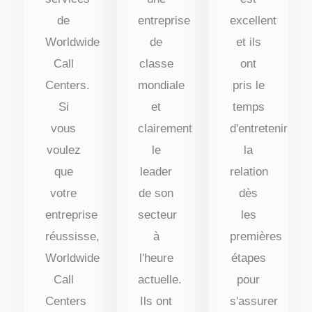
de
entreprise
excellent
Worldwide
de
et ils
Call
classe
ont
Centers.
mondiale
pris le
Si
et
temps
vous
clairement
d'entretenir
voulez
le
la
que
leader
relation
votre
de son
dès
entreprise
secteur
les
réussisse,
à
premières
Worldwide
l'heure
étapes
Call
actuelle.
pour
Centers
Ils ont
s'assurer