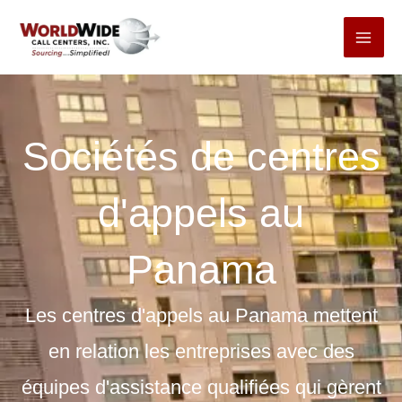
Passer
au
contenu
Sociétés de centres
d'appels au
Panama
Les centres d'appels au Panama mettent
en relation les entreprises avec des
équipes d'assistance qualifiées qui gèrent