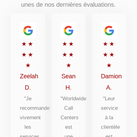
unes de nos dernières évaluations.
Rated
Rated
Rated
★
★
★
★
★
★
5
5
5
★
★
★
★
★
★
out
out
out
★
★
★
of
of
of
Zeelah
Sean
Damion
5
5
5
D.
H.
A.
"Je
"Worldwide
"Leur
recommande
Call
service
vivement
Centers
à la
les
est
clientèle
services
une
est