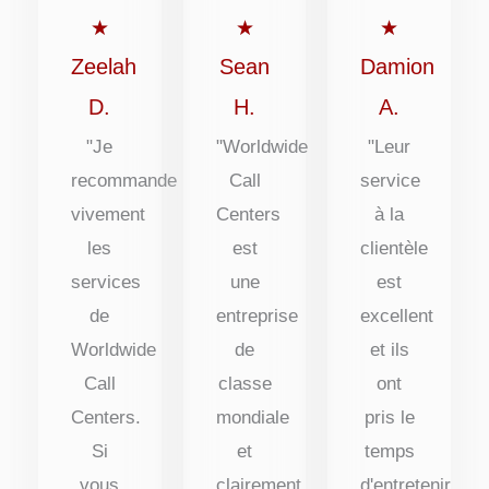
out
out
out
★
★
★
of
of
of
Zeelah
Sean
Damion
5
5
5
D.
H.
A.
"Je
"Worldwide
"Leur
recommande
Call
service
vivement
Centers
à la
les
est
clientèle
services
une
est
de
entreprise
excellent
Worldwide
de
et ils
Call
classe
ont
Centers.
mondiale
pris le
Si
et
temps
vous
clairement
d'entretenir