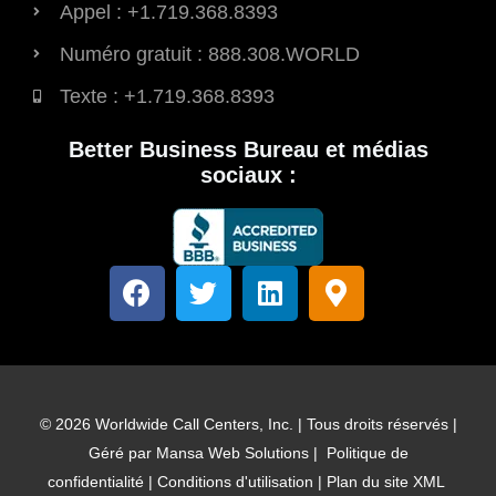
Appel : +1.719.368.8393
Numéro gratuit : 888.308.WORLD
Texte : +1.719.368.8393
Better Business Bureau et médias
sociaux :
F
T
L
M
a
w
i
a
c
i
n
r
e
t
k
q
b
t
e
u
o
e
d
e
© 2026 Worldwide Call Centers, Inc. | Tous droits réservés |
o
r
i
u
Géré par
Mansa Web Solutions
|
Politique de
k
n
r
confidentialité
|
Conditions d'utilisation
|
Plan du site XML