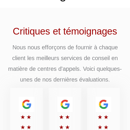
Critiques et témoignages
Nous nous efforçons de fournir à chaque
client les meilleurs services de conseil en
matière de centres d'appels. Voici quelques-
unes de nos dernières évaluations.
Rated
Rated
Rated
★
★
★
★
★
★
5
5
5
★
★
★
★
★
★