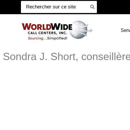
Recherche
Passer
de
au
:
contenu
Serv
Sondra J. Short, conseillère