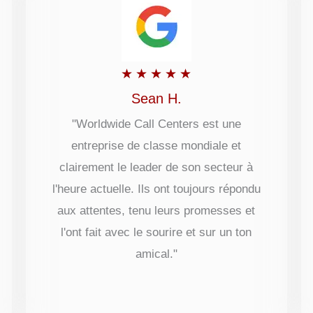
Rated
★
★
★
★
★
5
Sean H.
out
"Worldwide Call Centers est une
entreprise de classe mondiale et
of
clairement le leader de son secteur à
5
l'heure actuelle. Ils ont toujours répondu
aux attentes, tenu leurs promesses et
l'ont fait avec le sourire et sur un ton
amical."