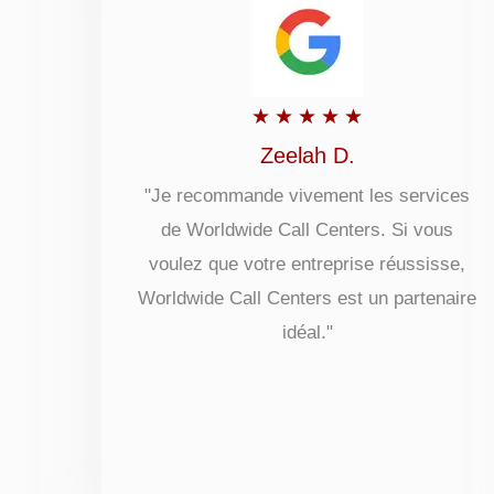
Rated
★
★
★
★
★
5
Zeelah D.
out
"Je recommande vivement les services
de Worldwide Call Centers. Si vous
of
voulez que votre entreprise réussisse,
5
Worldwide Call Centers est un partenaire
idéal."