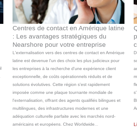
Centres de contact en Amérique latine
Q
: Les avantages stratégiques du
p
Nearshore pour votre entreprise
c
L'externalisation vers des centres de contact en Amérique
D
latine est devenue l'un des choix les plus judicieux pour
s
l
les entreprises à la recherche d'une expérience client
a
à
exceptionnelle, de coûts opérationnels réduits et de
m
solutions évolutives. Cette région s'est rapidement
f
imposée comme une plaque tournante mondiale de
s
l'externalisation, offrant des agents qualifiés bilingues et
B
multilingues, des infrastructures modernes et une
A
adéquation culturelle parfaite avec les marchés nord-
américains et européens. Chez Worldwide...
L