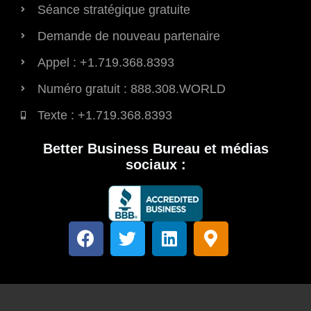
Séance stratégique gratuite
Demande de nouveau partenaire
Appel : +1.719.368.8393
Numéro gratuit : 888.308.WORLD
Texte : +1.719.368.8393
Better Business Bureau et médias
sociaux :
F
T
L
M
a
w
i
a
c
i
n
r
e
t
k
q
b
t
e
u