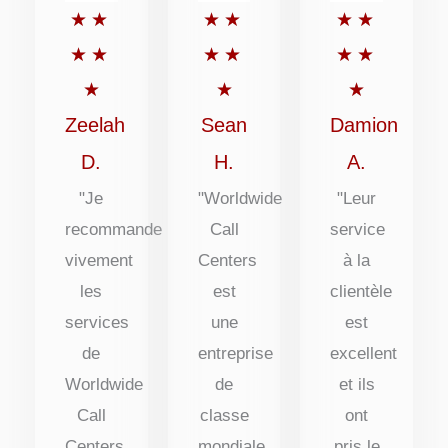
Rated
Rated
Rated
★
★
★
★
★
★
5
5
5
★
★
★
★
★
★
out
out
out
★
★
★
of
of
of
Zeelah
Sean
Damion
5
5
5
D.
H.
A.
"Je
"Worldwide
"Leur
recommande
Call
service
vivement
Centers
à la
les
est
clientèle
services
une
est
de
entreprise
excellent
Worldwide
de
et ils
Call
classe
ont
Centers.
mondiale
pris le