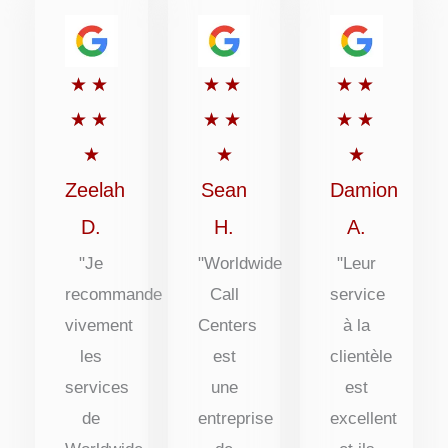
Rated
Rated
Rated
★
★
★
★
★
★
5
5
5
★
★
★
★
★
★
out
out
out
★
★
★
of
of
of
Zeelah
Sean
Damion
5
5
5
D.
H.
A.
"Je
"Worldwide
"Leur
recommande
Call
service
vivement
Centers
à la
les
est
clientèle
services
une
est
de
entreprise
excellent