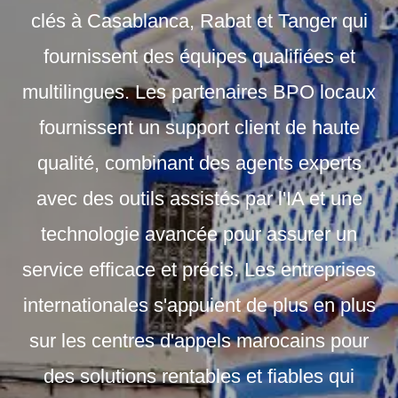
clés à Casablanca, Rabat et Tanger qui
fournissent des équipes qualifiées et
multilingues. Les partenaires BPO locaux
fournissent un support client de haute
qualité, combinant des agents experts
avec des outils assistés par l'IA et une
technologie avancée pour assurer un
service efficace et précis. Les entreprises
internationales s'appuient de plus en plus
sur les centres d'appels marocains pour
des solutions rentables et fiables qui