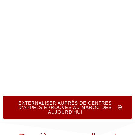
formulaire en ligne. Les conseillers principaux du
COE fournissent des conseils gratuits et sans
obligation d'achat pour vous aider à
trouver les
bons partenaires, optimiser votre stratégie
d'externalisation et améliorer l'expérience de
vos clients à l'échelle mondiale
.
EXTERNALISER AUPRÈS DE CENTRES
D'APPELS ÉPROUVÉS AU MAROC DÈS
AUJOURD'HUI