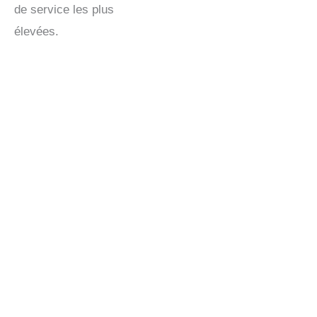
de service les plus
élevées.
Externalisation du centre de contact au Maroc :
Soutien évolutif et rentable
Le Maroc est devenu une destination
incontournable pour l'externalisation des centres
de contact, offrant aux entreprises une
combinaison stratégique de
un service de haute
qualité, un bon rapport coût-efficacité et des