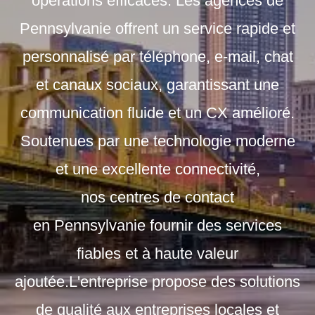
opérations efficaces. Les agences de
Pennsylvanie offrent un service rapide et
personnalisé par téléphone, e-mail, chat
et canaux sociaux, garantissant une
communication fluide et un CX amélioré.
Soutenues par une technologie moderne
et une excellente connectivité,
nos
centres de contact
en
Pennsylvanie
fournir des services
fiables et à haute valeur
ajoutée.
L'entreprise propose des solutions
de qualité aux entreprises locales et