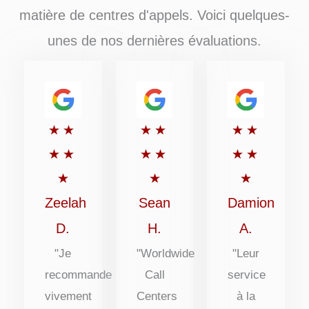
matière de centres d'appels. Voici quelques-
unes de nos dernières évaluations.
Rated
Rated
Rated
★
★
★
★
★
★
5
5
5
★
★
★
★
★
★
out
out
out
★
★
★
of
of
of
Zeelah
Sean
Damion
5
5
5
D.
H.
A.
"Je
"Worldwide
"Leur
recommande
Call
service
vivement
Centers
à la