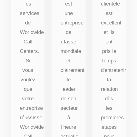
les
est
clientèle
services
une
est
de
entreprise
excellent
Worldwide
de
et ils
Call
classe
ont
Centers.
mondiale
pris le
Si
et
temps
vous
clairement
d'entretenir
voulez
le
la
que
leader
relation
votre
de son
dès
entreprise
secteur
les
réussisse,
à
premières
Worldwide
l'heure
étapes
Call
actuelle.
pour