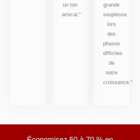
un ton
grande
amical."
souplesse
lors
des
phases
difficiles
de
notre
croissance."
Économisez 50 à 70 % en