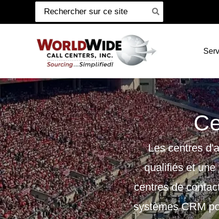
Recherche
Passer
de
au
:
contenu
Serv
Ce
Les centres d'a
qualifiés et un
centres de contact 
systèmes CRM pour 