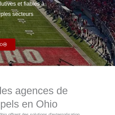
utives et fiables à
iples secteurs
IO
des agences de
ppels en Ohio
hio offrent des solutions d'externalisation