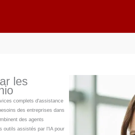
ar les
hio
rvices complets d'assistance
 besoins des entreprises dans
combinent des agents
outils assistés par l'IA pour