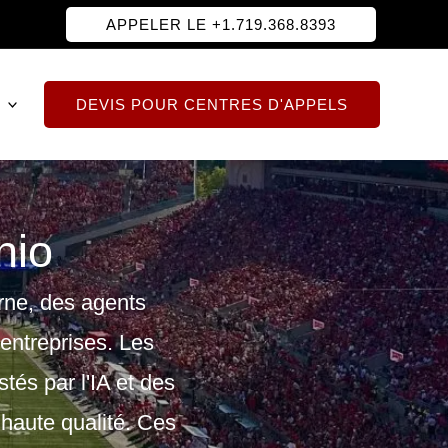
APPELER LE +1.719.368.8393
DEVIS POUR CENTRES D'APPELS
hio
erne, des agents
entreprises. Les
stés par l'IA et des
 haute qualité. Ces