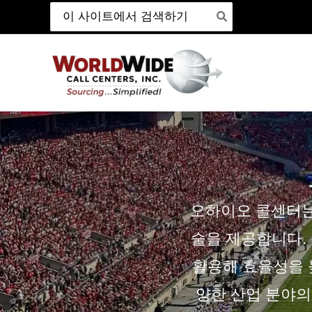
검
본
색:
문
바
로
가
기
오하이오 콜센터는
술을 제공합니다. 
활용해 효율성을 
양한 산업 분야의