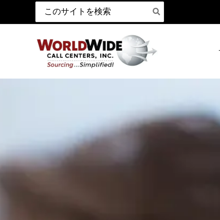
検
コ
索:
ン
テ
ン
ツ
へ
ス
キ
ッ
プ