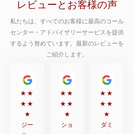
レビューとお客様の声
私たちは、すべてのお客様に最高のコール
センター・アドバイザリーサービスを提供
するよう努めています。最新のレビューを
ご紹介します。
5
5
5
★
★
★
★
★
★
点
点
点
★
★
★
★
★
★
満
満
満
★
★
★
点
点
点
ジー
ショ
ダミ