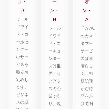
中
中
中
ラ・
ー
オ
5
5
5
D
ン・
ン・
点
点
点
H
A
ワール
ドワイ
ワール
「WWC
ド・コ
ドワイ
のカス
ールセ
ド・コ
タマー
ンター
ールセ
サービ
のサー
ンター
スは素
ビスを
ズは世
晴らし
強くお
界トッ
く、初
勧めし
プクラ
期段階
ます。
スの企
から時
ビジネ
業であ
間をか
スの成
り、現
けて関