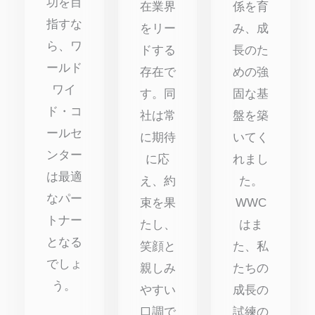
功を目
在業界
係を育
指すな
をリー
み、成
ら、ワ
ドする
長のた
ールド
存在で
めの強
ワイ
す。同
固な基
ド・コ
社は常
盤を築
ールセ
に期待
いてく
ンター
に応
れまし
は最適
え、約
た。
なパー
束を果
WWC
トナー
たし、
はま
となる
笑顔と
た、私
でしょ
親しみ
たちの
う。
やすい
成長の
口調で
試練の