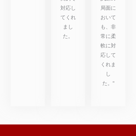
対応し
局面に
てくれ
おいて
まし
も、非
た。
常に柔
軟に対
応して
くれま
し
た。"