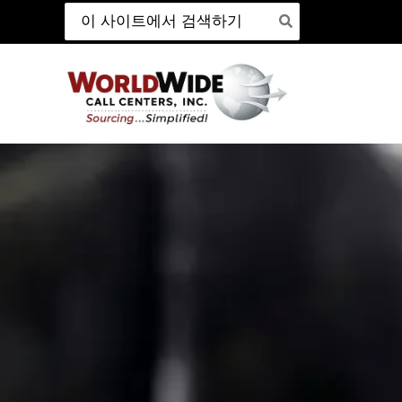
검
본
색:
문
바
로
가
기