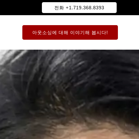
전화 +1.719.368.8393
아웃소싱에 대해 이야기해 봅시다!