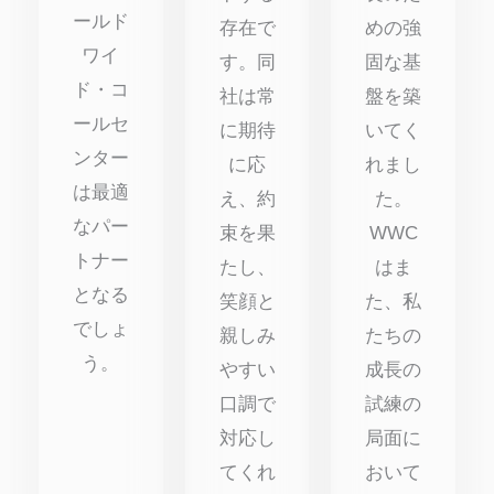
ールド
存在で
めの強
ワイ
す。同
固な基
ド・コ
社は常
盤を築
ールセ
に期待
いてく
ンター
に応
れまし
は最適
え、約
た。
なパー
束を果
WWC
トナー
たし、
はま
となる
笑顔と
た、私
でしょ
親しみ
たちの
う。
やすい
成長の
口調で
試練の
対応し
局面に
てくれ
おいて