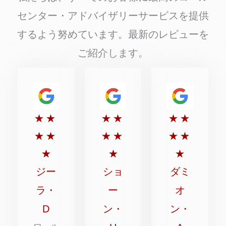
センター・アドバイザリーサービスを提供
するよう努めています。最新のレビューを
ご紹介します。
5
5
5
★
★
★
★
★
★
点
点
点
★
★
★
★
★
★
満
満
満
★
★
★
点
点
点
ジー
ショ
ダミ
中
中
中
ラ・
ー
オ
5
5
5
D
ン・
ン・
点
点
点