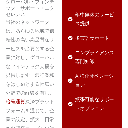
グローバル・フィンテ
ック・サポート・エク
セレンス
年中無休のサービ
当社のネットワーク
ス提供
は、あらゆる地域で信
多言語サポート
頼性の高い高品質なサ
ービスを必要とする企
コンプライアンス
業に対し、グローバル
専門知識
なフィンテック支援を
提供します。銀行業務
AI強化オペレーシ
をはじめとする幅広い
ョン
分野での経験を有し、
拡張可能なサポー
暗号通貨
決済プラット
トオプション
フォームを通じて、企
業の設定、拡大、日常