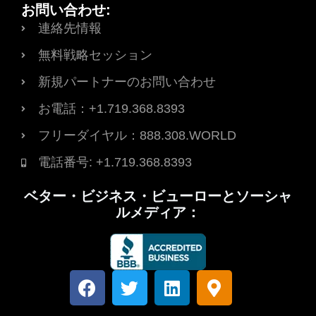
お問い合わせ:
連絡先情報
無料戦略セッション
新規パートナーのお問い合わせ
お電話：+1.719.368.8393
フリーダイヤル：888.308.WORLD
電話番号: +1.719.368.8393
ベター・ビジネス・ビューローとソーシャ
ルメディア：
フ
T
L
マ
ェ
w
i
ッ
イ
i
n
プ