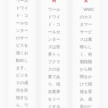
H
A
ワール
ドワイ
ワール
「WWC
ド・コ
ドワイ
のカス
ールセ
ド・コ
タマー
ンター
ールセ
サービ
のサー
ンター
スは素
ビスを
ズは世
晴らし
強くお
界トッ
く、初
勧めし
プクラ
期段階
ます。
スの企
から時
ビジネ
業であ
間をか
スの成
り、現
けて関
功を目
在業界
係を育
指すな
をリー
み、成
ら、ワ
ドする
長のた