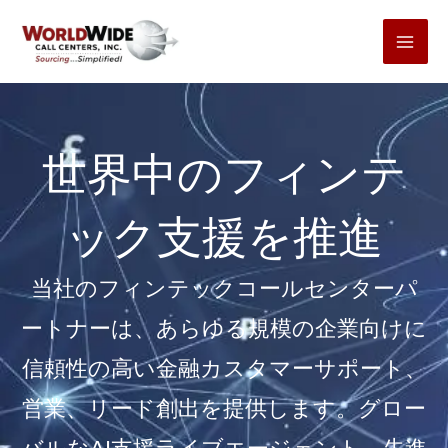
コ
ン
テ
ン
ツ
世界中のフィンテ
へ
ス
ック支援を推進
キ
ッ
当社のフィンテックコールセンターパ
プ
ートナーは、あらゆる規模の企業向けに
信頼性の高い金融カスタマーサポート、
営業、リード創出を提供します。グロー