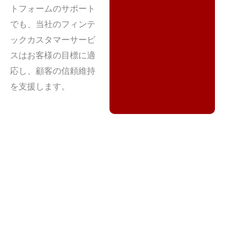
トフォームのサポート
でも、当社のフィンテ
ックカスタマーサービ
スはお客様の目標に適
応し、顧客の信頼維持
を支援します。
フィンテック支援：デジタル世界における顧客体験の
推進
今日の急速に進化するデジタル金融分野におい
て、顧客の信頼を築くことは長期的な成功に不可