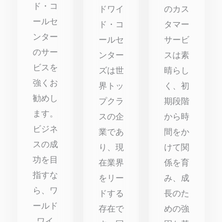
ド・コ
ドワイ
のカス
ールセ
ド・コ
タマー
ンター
ールセ
サービ
のサー
ンター
スは素
ビスを
ズは世
晴らし
強くお
界トッ
く、初
勧めし
プクラ
期段階
ます。
スの企
から時
ビジネ
業であ
間をか
スの成
り、現
けて関
功を目
在業界
係を育
指すな
をリー
み、成
ら、ワ
ドする
長のた
ールド
存在で
めの強
ワイ