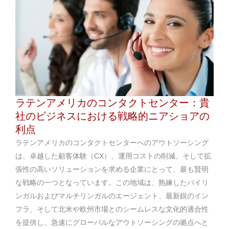
ラテンアメリカのコンタクトセンター：貴
社のビジネスにおける戦略的ニアショアの
利点
ラテンアメリカのコンタクトセンターへのアウトソーシング
は、卓越した顧客体験（CX）、運用コストの削減、そして拡
張性の高いソリューションを求める企業にとって、最も賢明
な戦略の一つとなっています。この地域は、熟練したバイリ
ンガルおよびマルチリンガルのエージェント、最新鋭のイン
フラ、そして北米や欧州市場とのシームレスな文化的適合性
を提供し、急速にグローバルなアウトソーシングの拠点へと