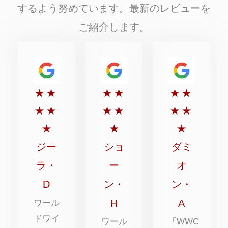
するよう努めています。最新のレビューを
ご紹介します。
5
5
5
★
★
★
★
★
★
点
点
点
★
★
★
★
★
★
満
満
満
★
★
★
点
点
点
ジー
ショ
ダミ
中
中
中
ラ・
ー
オ
5
5
5
D
ン・
ン・
点
点
点
H
A
ワール
ドワイ
ワール
「WWC