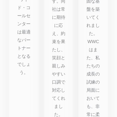
す。同
固な基
ド・コ
社は常
盤を築
ールセ
に期待
いてく
ンター
に応
れまし
は最適
え、約
た。
なパー
束を果
WWC
トナー
たし、
はま
となる
笑顔と
た、私
でしょ
親しみ
たちの
う。
やすい
成長の
口調で
試練の
対応し
局面に
てくれ
おいて
まし
も、非
た。
常に柔