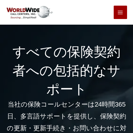
コ
ン
テ
ン
ツ
すべての保険契約
へ
ス
者への包括的なサ
キ
ッ
ポート
プ
当社の保険コールセンターは24時間365
日、多言語サポートを提供し、保険契約
の更新・更新手続き・お問い合わせに対