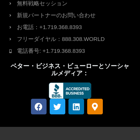
無料戦略セッション
新規パートナーのお問い合わせ
お電話：+1.719.368.8393
フリーダイヤル：888.308.WORLD
電話番号: +1.719.368.8393
ベター・ビジネス・ビューローとソーシャ
ルメディア：
フ
T
L
マ
ェ
w
i
ッ
イ
i
n
プ
ス
t
k
マ
ブ
t
e
ー