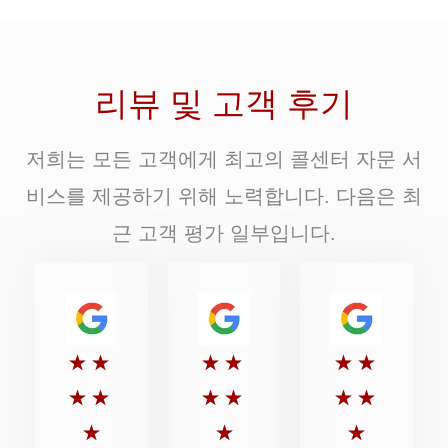
리뷰 및 고객 후기
저희는 모든 고객에게 최고의 콜센터 자문 서
비스를 제공하기 위해 노력합니다. 다음은 최
근 고객 평가 일부입니다.
5
5
5
★
★
★
★
★
★
점
점
점
★
★
★
★
★
★
만
만
만
★
★
★