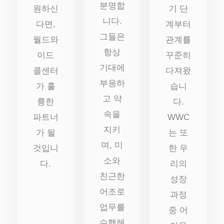
분명합
원하신
기 단
니다.
다면,
계부터
그들은
월드와
관계를
항상
이드
꾸준히
기대에
콜센터
다져왔
부응하
가 훌
습니
고 약
륭한
다.
속을
파트너
WWC
지키
가 될
는 또
며, 미
것입니
한 우
소와
다.
리의
친근한
성장
어조로
과정
업무를
중 어
수행해