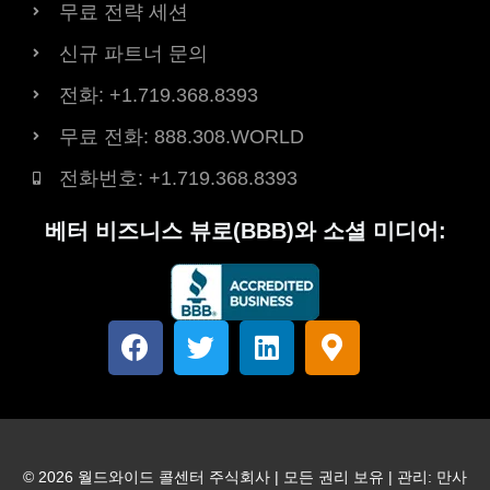
무료 전략 세션
신규 파트너 문의
전화: +1.719.368.8393
무료 전화: 888.308.WORLD
전화번호: +1.719.368.8393
베터 비즈니스 뷰로(BBB)와 소셜 미디어:
페
트
링
지
이
위
크
도
스
터
드
-
북
인
표
시
자
© 2026 월드와이드 콜센터 주식회사 | 모든 권리 보유 | 관리:
만사