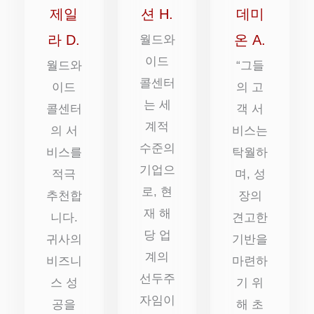
점
점
점
제일
션 H.
데미
에
에
에
라 D.
온 A.
월드와
5
이드
5
5
월드와
“그들
콜센터
점
점
점
이드
의 고
는 세
콜센터
객 서
계적
의 서
비스는
수준의
비스를
탁월하
기업으
적극
며, 성
로, 현
추천합
장의
재 해
니다.
견고한
당 업
귀사의
기반을
계의
비즈니
마련하
선두주
스 성
기 위
자임이
공을
해 초