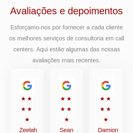
Avaliações e depoimentos
Esforçamo-nos por fornecer a cada cliente
os melhores serviços de consultoria em call
centers. Aqui estão algumas das nossas
avaliações mais recentes.
Classificado
Classificado
Classific
★
★
★
★
★
★
com
com
com
★
★
★
★
★
★
5
5
5
★
★
★
de
de
de
Zeelah
Sean
Damion