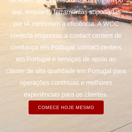
recebem ajuda personalizada em tempo
real, enquanto ferramentas suportadas
por IA melhoram a eficiência. A WCC
conecta empresas a contact centers de
confiança em Portugal, contact centers
em Portugal e serviços de apoio ao
cliente de alta qualidade em Portugal para
operações contínuas e melhores
experiências para os clientes.
COMECE HOJE MESMO