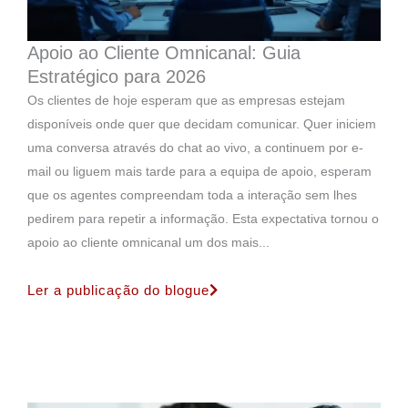
Apoio ao Cliente Omnicanal: Guia
Estratégico para 2026
Os clientes de hoje esperam que as empresas estejam
disponíveis onde quer que decidam comunicar. Quer iniciem
uma conversa através do chat ao vivo, a continuem por e-
mail ou liguem mais tarde para a equipa de apoio, esperam
que os agentes compreendam toda a interação sem lhes
pedirem para repetir a informação. Esta expectativa tornou o
apoio ao cliente omnicanal um dos mais...
Ler a publicação do blogue