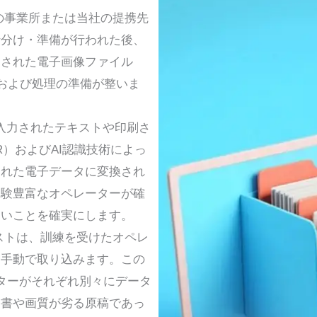
の事業所または当社の提携先
仕分け・準備が行われた後、
ンされた電子画像ファイル
および処理の準備が整いま
入力されたテキストや印刷さ
）およびAI認識技術によっ
された電子データに変換され
経験豊富なオペレーターが確
ないことを確実にします。
ストは、訓練を受けたオペレ
て手動で取り込みます。この
ターがそれぞれ別々にデータ
文書や画質が劣る原稿であっ