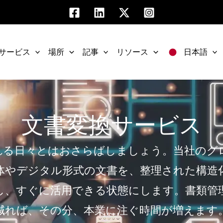
サービス
場所
記事
リソース
日本語
文書変換サービス
れる日々とはおさらばしましょう。当社のグロ
体やデジタル形式の文書を、整理された構造
し、すぐに活用できる状態にします。書類管
減れば、その分、本業に注ぐ時間が増えます