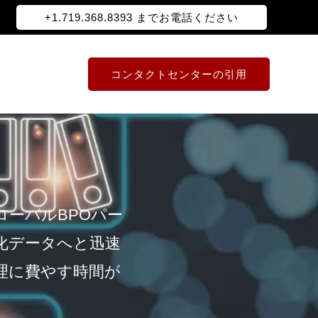
+1.719.368.8393 までお電話ください
コンタクトセンターの引用
ーバルBPOパー
化データへと迅速
理に費やす時間が
。