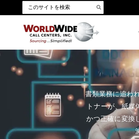
検
コ
索:
ン
テ
ン
ツ
へ
ス
キ
ッ
プ
書類業務に追わ
トナーが、紙媒
かつ正確に変換