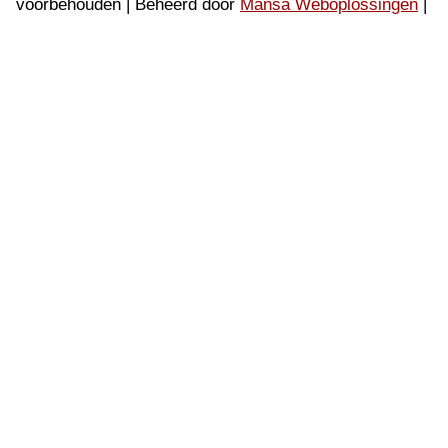
voorbehouden | Beheerd door
Mansa Weboplossingen
|
Privacybeleid
|
Gebruiksvoorwaarden
|
XML-sitemap