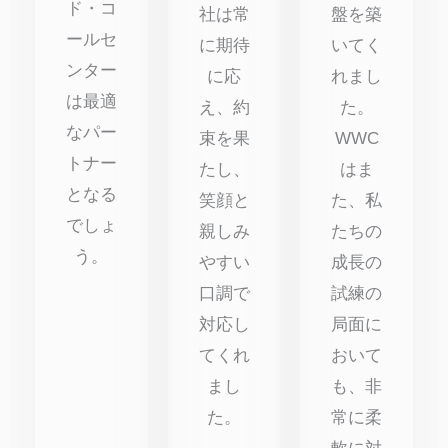
ド・コ
社は常
盤を築
ールセ
に期待
いてく
ンター
に応
れまし
は最適
え、約
た。
なパー
束を果
WWC
トナー
たし、
はま
となる
笑顔と
た、私
でしょ
親しみ
たちの
う。
やすい
成長の
口調で
試練の
対応し
局面に
てくれ
おいて
まし
も、非
た。
常に柔