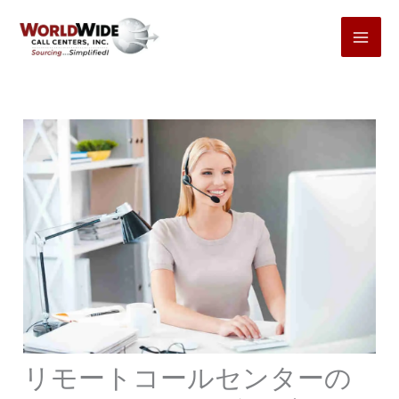
コ
ン
テ
ン
ツ
へ
ス
キ
ッ
プ
リモートコールセンターの