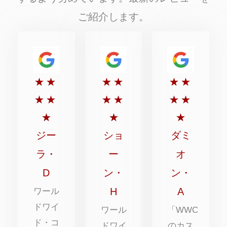
ご紹介します。
5
5
5
★
★
★
★
★
★
点
点
点
★
★
★
★
★
★
満
満
満
★
★
★
点
点
点
ジー
ショ
ダミ
中
中
中
ラ・
ー
オ
5
5
5
D
ン・
ン・
点
点
点
H
A
ワール
ドワイ
ワール
「WWC
ド・コ
ドワイ
のカス