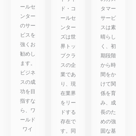
ールセ
ド・コ
タマー
ンター
ールセ
サービ
のサー
ンター
スは素
ビスを
ズは世
晴らし
強くお
界トッ
く、初
勧めし
プクラ
期段階
ます。
スの企
から時
ビジネ
業であ
間をか
スの成
り、現
けて関
功を目
在業界
係を育
指すな
をリー
み、成
ら、ワ
ドする
長のた
ールド
存在で
めの強
ワイ
す。同
固な基