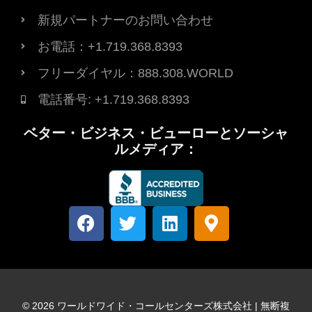
新規パートナーのお問い合わせ
お電話：+1.719.368.8393
フリーダイヤル：888.308.WORLD
電話番号: +1.719.368.8393
ベター・ビジネス・ビューローとソーシャ
ルメディア：
フ
T
L
マ
ェ
w
i
ッ
イ
i
n
プ
ス
t
k
マ
ブ
t
e
ー
ッ
e
d
カ
© 2026 ワールドワイド・コールセンターズ株式会社 | 無断複