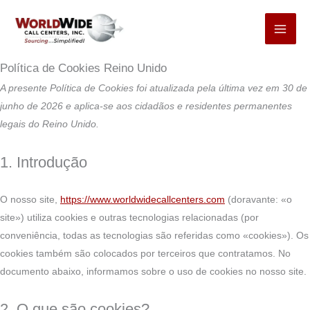
Consenti
Consenti
Consenti
Consenti
Consenti
Consenti
Consenti
Consenti
Consenti
Consenti
Consenti
Consenti
Consenti
Consenti
Consenti
Consenti
Consenti
Consenti
Consenti
Consenti
Consenti
Pular
para
para
para
para
para
para
para
para
para
para
para
para
para
para
para
para
para
para
para
para
para
para
o
a
o
o
o
o
o
o
o
o
o
o
o
o
o
a
o
o
a
a
serviços
o
elemento
prestação
serviço
serviço
serviço
serviço
serviço
serviço
serviço
serviço
serviço
serviço
serviço
serviço
serviço
utilização
serviço
serviço
utilização
utilização
diversos
Política de Cookies Reino Unido
conteúdo
de
do
complianz
WordPres
wpforms
iab-
google-
Google
woocomm
de
google-
google-
do
Twitter
LinkedIn
do
Wordfenc
microsoft-
do
do
A presente Política de Cookies foi atualizada pela última vez em 30 de
serviço
serviço
tcf
analytics
Adsense
estatístic
fonts
recaptcha
Facebook
Wistia
ads
serviço
Mixpanel
junho de 2026 e aplica-se aos cidadãos e residentes permanentes
«iab-
de
«lucky-
legais do Reino Unido.
transpare
picos
orange»
and-
1. Introdução
consent-
framewor
O nosso site,
https://www.worldwidecallcenters.com
(doravante: «o
site») utiliza cookies e outras tecnologias relacionadas (por
conveniência, todas as tecnologias são referidas como «cookies»). Os
cookies também são colocados por terceiros que contratamos. No
documento abaixo, informamos sobre o uso de cookies no nosso site.
2. O que são cookies?