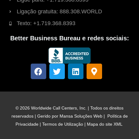
Ligação gratuita: 888.308.WORLD
Texto: +1.719.368.8393
Better Business Bureau e redes sociais:
F
T
L
M
a
w
i
a
c
i
n
r
e
t
k
c
b
t
e
a
o
e
d
d
© 2026 Worldwide Call Centers, Inc. | Todos os direitos
o
r
i
o
reservados | Gerido por
Mansa Soluções Web
|
Política de
k
n
r
Privacidade
|
Termos de Utilização
|
Mapa do site XML
d
e