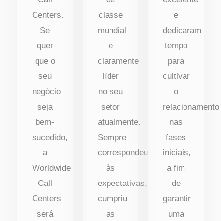
Centers.
classe
e
Se
mundial
dedicaram
quer
e
tempo
que o
claramente
para
seu
líder
cultivar
negócio
no seu
o
seja
setor
relacionamento
bem-
atualmente.
nas
sucedido,
Sempre
fases
a
correspondeu
iniciais,
Worldwide
às
a fim
Call
expectativas,
de
Centers
cumpriu
garantir
será
as
uma