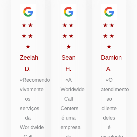
Classificado
Classificado
Classific
★
★
★
★
★
★
com
com
com
★
★
★
★
★
★
5
5
5
★
★
★
de
de
de
Zeelah
Sean
Damion
5
5
5
D.
H.
A.
«Recomendo
«A
«O
vivamente
Worldwide
atendimento
os
Call
ao
serviços
Centers
cliente
da
é uma
deles
Worldwide
empresa
é
Call
de
excelente