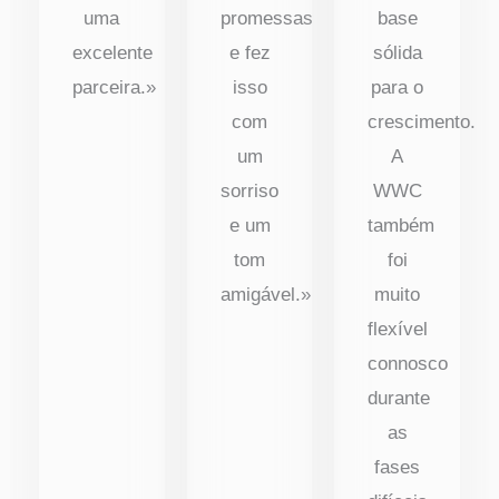
uma
promessas
base
excelente
e fez
sólida
parceira.»
isso
para o
com
crescimento.
um
A
sorriso
WWC
e um
também
tom
foi
amigável.»
muito
flexível
connosco
durante
as
fases