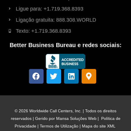
Ligue para: +1.719.368.8393
Ligação gratuita: 888.308.WORLD
Texto: +1.719.368.8393
Better Business Bureau e redes sociais:
F
T
L
M
a
w
i
a
c
i
n
r
e
t
k
c
b
t
e
a
o
e
d
d
© 2026 Worldwide Call Centers, Inc. | Todos os direitos
o
r
i
o
reservados | Gerido por
Mansa Soluções Web
|
Política de
k
n
r
Privacidade
|
Termos de Utilização
|
Mapa do site XML
d