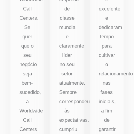
Call
de
excelente
Centers.
classe
e
Se
mundial
dedicaram
quer
e
tempo
que o
claramente
para
seu
líder
cultivar
negócio
no seu
o
seja
setor
relacionamento
bem-
atualmente.
nas
sucedido,
Sempre
fases
a
correspondeu
iniciais,
Worldwide
às
a fim
Call
expectativas,
de
Centers
cumpriu
garantir