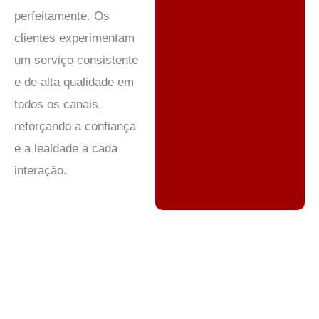
perfeitamente. Os
clientes experimentam
um serviço consistente
e de alta qualidade em
todos os canais,
reforçando a confiança
e a lealdade a cada
interação.
Terceirização de contact center