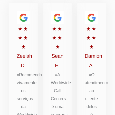
Classificado
Classificado
Classific
★
★
★
★
★
★
com
com
com
★
★
★
★
★
★
5
5
5
★
★
★
de
de
de
Zeelah
Sean
Damion
5
5
5
D.
H.
A.
«Recomendo
«A
«O
vivamente
Worldwide
atendimento
os
Call
ao
serviços
Centers
cliente
da
é uma
deles
Worldwide
empresa
é