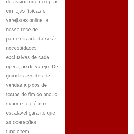
de assinatura, compras
em lojas físicas e
varejistas online, a
nossa rede de
parceiros adapta-se às
necessidades
exclusivas de cada
operação de varejo. De
grandes eventos de
vendas a picos de
festas de fim de ano, o
suporte telefónico
escalável garante que
as operações
funcionem