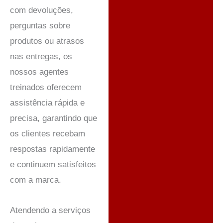
com devoluções,
perguntas sobre
produtos ou atrasos
nas entregas, os
nossos agentes
treinados oferecem
assistência rápida e
precisa, garantindo que
os clientes recebam
respostas rapidamente
e continuem satisfeitos
com a marca.
Atendendo a serviços