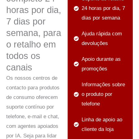
horas por dia,
24 horas por dia, 7
dias por semana
7 dias por
semana, para
Ajuda rápida com
o retalho em
devoluções
todos os
Apoio durante as
canais
promoções
Os nossos centros de
Informações sobre
contacto para produtos
o produto por
de consumo oferecem
telefone
suporte contínuo por
telefone, e-mail e chat,
Linha de apoio ao
com agentes apoiados
cliente da loja
por IA. Seja para lidar