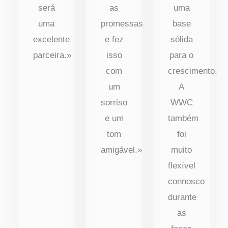
será
as
uma
uma
promessas
base
excelente
e fez
sólida
parceira.»
isso
para o
com
crescimento.
um
A
sorriso
WWC
e um
também
tom
foi
amigável.»
muito
flexível
connosco
durante
as