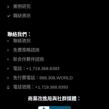
案例研究
職缺資訊
聯絡我們：
聯絡資訊
免費策略諮詢
新合作夥伴諮詢
電話：+1.719.368.8393
免付費電話：888.308.WORLD
電話號碼：+1.719.368.8393
商業改進局與社群媒體：