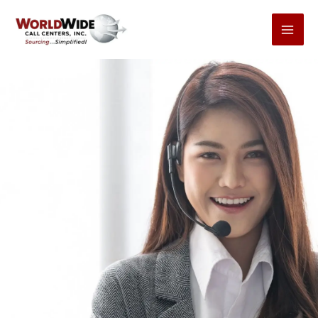
跳
至
內
容
技術支援