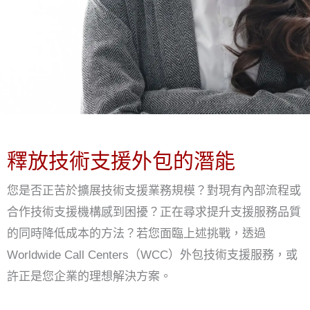
釋放技術支援外包的潛能
您是否正苦於擴展技術支援業務規模？對現有內部流程或
合作技術支援機構感到困擾？正在尋求提升支援服務品質
的同時降低成本的方法？若您面臨上述挑戰，透過
Worldwide Call Centers（WCC）外包技術支援服務，或
許正是您企業的理想解決方案。