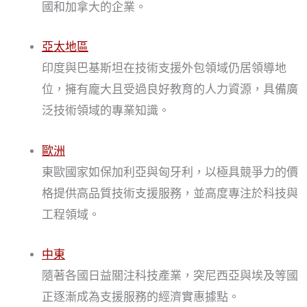
國和加拿大的企業。
亞太地區
印度與巴基斯坦在技術支援外包領域仍居領導地
位，擁有龐大且受過良好教育的人力資源，具備廣
泛技術領域的專業知識。
歐洲
東歐國家如保加利亞與匈牙利，以極具競爭力的價
格提供高品質技術支援服務，並高度專注於科技與
工程領域。
中東
隨著各國日益關注科技產業，突尼西亞與埃及等國
正逐漸成為支援服務的經濟實惠據點。