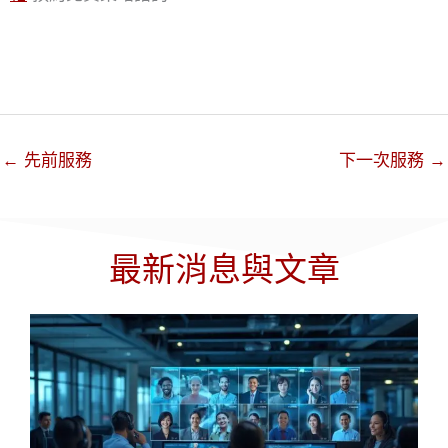
←
先前服務
下一次服務
→
最新消息與文章