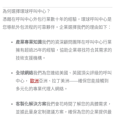
為何選擇環球呼叫中心？
憑藉在呼叫中心外包行業數十年的經驗，環球呼叫中心是
您導航外包流程的可靠夥伴。企業選擇我們的理由如下：
產業專業知識
我們的資深顧問團隊在呼叫中心行業
擁有超過25年的經驗，協助企業尋找符合其需求的
技術支援機構。
全球網絡
我們為您連結美國、英國頂尖評級的呼叫
中心，
歐洲
亞洲、拉丁美洲——確保您能接觸到
多元化的專業代理人網絡。
客製化解決方案
我們會花時間了解您的具體需求，
並據此量身定制建議方案，確保為您的企業提供最