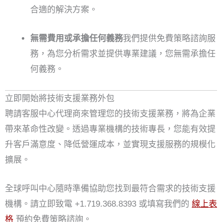
合適的解決方案。
無需費用或承擔任何義務
我們提供免費策略諮詢服
務，為您分析需求並提供專業建議，您無需承擔任
何義務。
立即開始將技術支援業務外包
聘請客服中心代理商來管理您的技術支援業務，將為企業
帶來革命性改變。透過專業機構的技術專長，您能有效提
升客戶滿意度、降低營運成本，並實現支援服務的規模化
擴展。
全球呼叫中心隨時準備協助您找到最符合需求的技術支援
機構。請立即致電 +1.719.368.8393 或填寫我們的
線上表
格
預約免費策略諮詢。