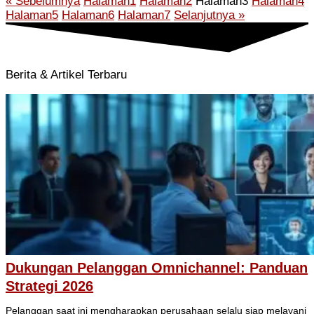
« Sebelumnya
Halaman
1
Halaman
2
Halaman
3
Halaman
4
Halaman
5
Halaman
6
Halaman
7
Selanjutnya »
Berita & Artikel Terbaru
Dukungan Pelanggan Omnichannel: Panduan
Strategi 2026
Pelanggan saat ini mengharapkan perusahaan selalu siap melayani