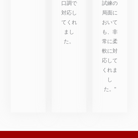
口調で
試練の
対応し
局面に
てくれ
おいて
まし
も、非
た。
常に柔
軟に対
応して
くれま
し
た。"