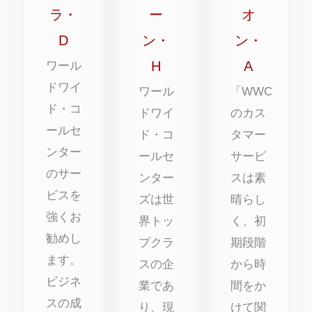
中
中
中
ラ・
ー
オ
5
5
5
D
ン・
ン・
点
点
点
H
A
ワール
ドワイ
ワール
「WWC
ド・コ
ドワイ
のカス
ールセ
ド・コ
タマー
ンター
ールセ
サービ
のサー
ンター
スは素
ビスを
ズは世
晴らし
強くお
界トッ
く、初
勧めし
プクラ
期段階
ます。
スの企
から時
ビジネ
業であ
間をか
スの成
り、現
けて関