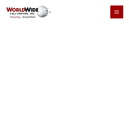
コ
ン
テ
ン
ツ
へ
ス
キ
ッ
プ
リードジェネレーション