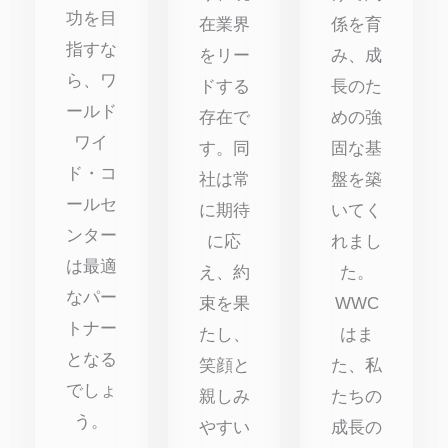
功を目
在業界
係を育
指すな
をリー
み、成
ら、ワ
ドする
長のた
ールド
存在で
めの強
ワイ
す。同
固な基
ド・コ
社は常
盤を築
ールセ
に期待
いてく
ンター
に応
れまし
は最適
え、約
た。
なパー
束を果
WWC
トナー
たし、
はま
となる
笑顔と
た、私
でしょ
親しみ
たちの
う。
やすい
成長の