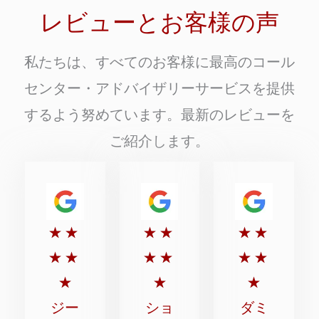
レビューとお客様の声
私たちは、すべてのお客様に最高のコール
センター・アドバイザリーサービスを提供
するよう努めています。最新のレビューを
ご紹介します。
5
5
5
★
★
★
★
★
★
点
点
点
★
★
★
★
★
★
満
満
満
★
★
★
点
点
点
ジー
ショ
ダミ