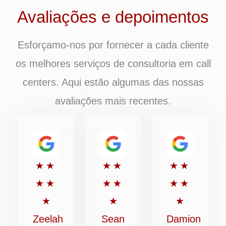
Avaliações e depoimentos
Esforçamo-nos por fornecer a cada cliente
os melhores serviços de consultoria em call
centers. Aqui estão algumas das nossas
avaliações mais recentes.
Classificado
Classificado
Classific
★
★
★
★
★
★
com
com
com
★
★
★
★
★
★
5
5
5
★
★
★
de
de
de
Zeelah
Sean
Damion