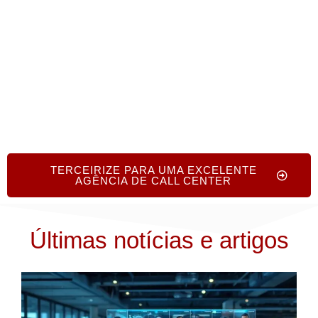
nossa equipa está aqui para orientá-lo em todas
as etapas, sem nenhum custo ou compromisso.
TERCEIRIZE PARA UMA EXCELENTE
AGÊNCIA DE CALL CENTER
Últimas notícias e artigos