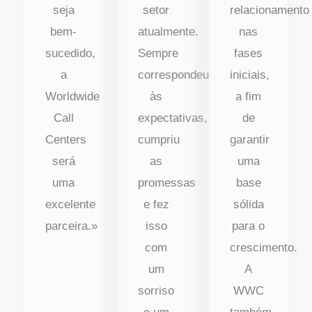
seja
setor
relacionamento
bem-
atualmente.
nas
sucedido,
Sempre
fases
a
correspondeu
iniciais,
Worldwide
às
a fim
Call
expectativas,
de
Centers
cumpriu
garantir
será
as
uma
uma
promessas
base
excelente
e fez
sólida
parceira.»
isso
para o
com
crescimento.
um
A
sorriso
WWC