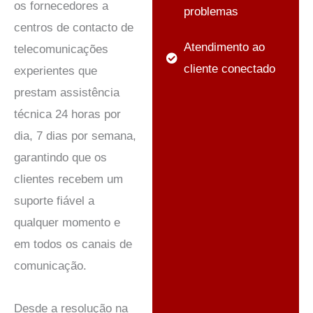
os fornecedores a
problemas
centros de contacto de
Atendimento ao
telecomunicações
cliente conectado
experientes que
prestam assistência
técnica 24 horas por
dia, 7 dias por semana,
garantindo que os
clientes recebem um
suporte fiável a
qualquer momento e
em todos os canais de
comunicação.
Desde a resolução na