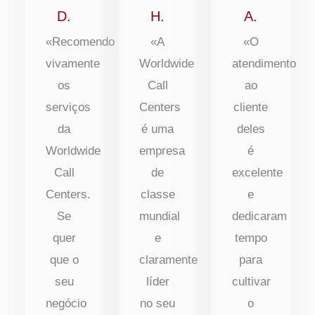
5
5
5
D.
H.
A.
«Recomendo
«A
«O
vivamente
Worldwide
atendimento
os
Call
ao
serviços
Centers
cliente
da
é uma
deles
Worldwide
empresa
é
Call
de
excelente
Centers.
classe
e
Se
mundial
dedicaram
quer
e
tempo
que o
claramente
para
seu
líder
cultivar
negócio
no seu
o