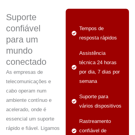
Suporte
confiável
Tempos de
para um
resposta rápidos
mundo
Assistência
conectado
técnica 24 horas
por dia, 7 dias por
As empresas de
semana
telecomunicações e
cabo operam num
Suporte para
ambiente contínuo e
vários dispositivos
acelerado, onde é
essencial um suporte
Rastreamento
rápido e fiável. Ligamos
confiável de