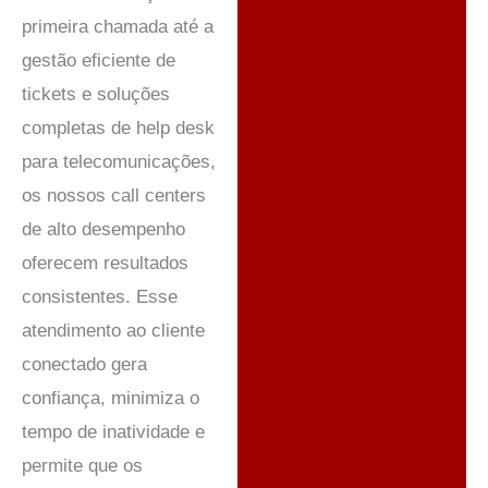
primeira chamada até a
gestão eficiente de
tickets e soluções
completas de help desk
para telecomunicações,
os nossos call centers
de alto desempenho
oferecem resultados
consistentes. Esse
atendimento ao cliente
conectado gera
confiança, minimiza o
tempo de inatividade e
permite que os