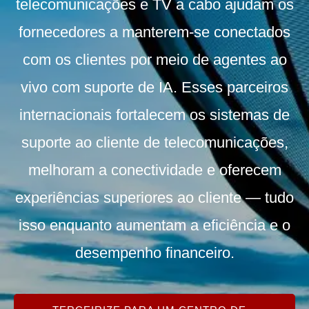
telecomunicações e TV a cabo ajudam os
fornecedores a manterem-se conectados
com os clientes por meio de agentes ao
vivo com suporte de IA. Esses parceiros
internacionais fortalecem os sistemas de
suporte ao cliente de telecomunicações,
melhoram a conectividade e oferecem
experiências superiores ao cliente — tudo
isso enquanto aumentam a eficiência e o
desempenho financeiro.