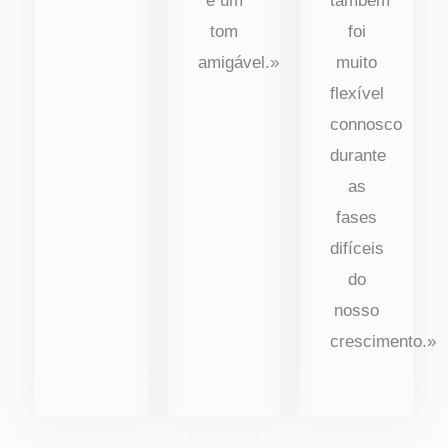
e um
também
tom
foi
amigável.»
muito
flexível
connosco
durante
as
fases
difíceis
do
nosso
crescimento.»