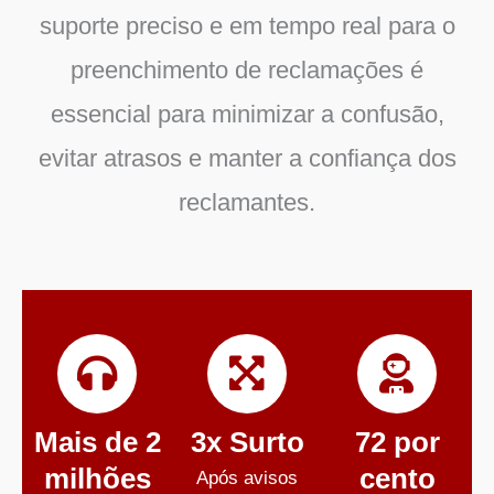
suporte preciso e em tempo real para o
preenchimento de reclamações é
essencial para minimizar a confusão,
evitar atrasos e manter a confiança dos
reclamantes.
Mais de 2
3x Surto
72 por
milhões
cento
Após avisos