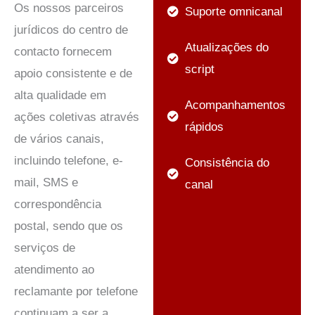
Os nossos parceiros
Suporte omnicanal
jurídicos do centro de
Atualizações do
contacto fornecem
script
apoio consistente e de
alta qualidade em
Acompanhamentos
ações coletivas através
rápidos
de vários canais,
incluindo telefone, e-
Consistência do
mail, SMS e
canal
correspondência
postal, sendo que os
serviços de
atendimento ao
reclamante por telefone
continuam a ser a