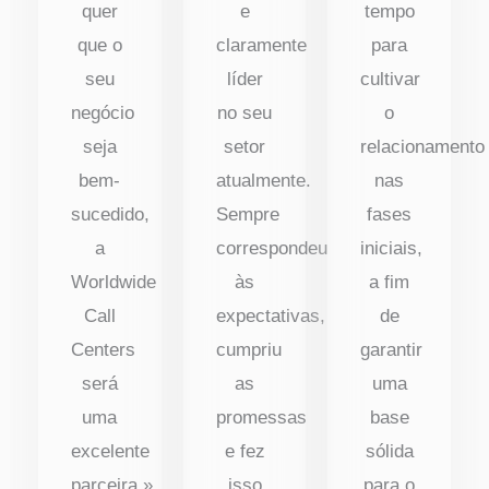
quer
e
tempo
que o
claramente
para
seu
líder
cultivar
negócio
no seu
o
seja
setor
relacionamento
bem-
atualmente.
nas
sucedido,
Sempre
fases
a
correspondeu
iniciais,
Worldwide
às
a fim
Call
expectativas,
de
Centers
cumpriu
garantir
será
as
uma
uma
promessas
base
excelente
e fez
sólida
parceira.»
isso
para o