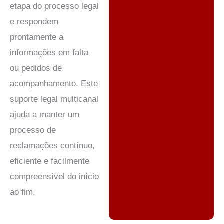
etapa do processo legal
e respondem
prontamente a
informações em falta
ou pedidos de
acompanhamento. Este
suporte legal multicanal
ajuda a manter um
processo de
reclamações contínuo,
eficiente e facilmente
compreensível do início
ao fim.