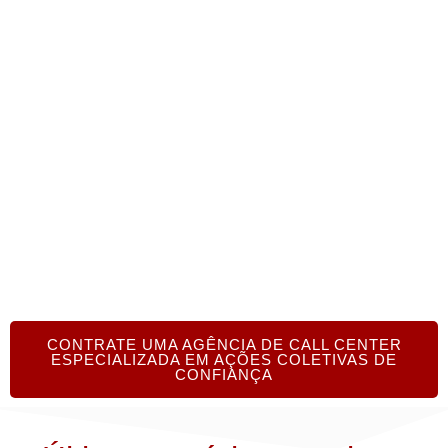
fornecedores globais de confiança. Os nossos
serviços de consultoria são prestados sem custos
ou obrigações, e a equipa da WCC está bem
preparada para ajudar a sua empresa a terceirizar
hoje mesmo!
CONTRATE UMA AGÊNCIA DE CALL CENTER
ESPECIALIZADA EM AÇÕES COLETIVAS DE
CONFIANÇA