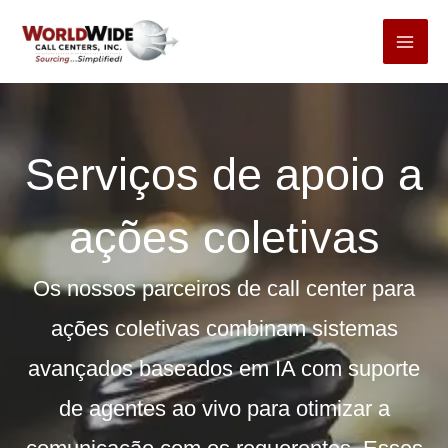
Pular
para
o
conteúdo
Serviços de apoio a
ações coletivas
Os nossos parceiros de call center para
ações coletivas combinam sistemas
avançados baseados em IA com suporte
de agentes ao vivo para otimizar a