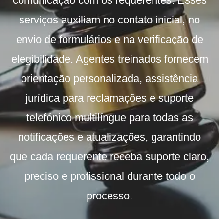
comunicação com os requerentes. Esses
serviços auxiliam no contato inicial, no
envio de formulários e na verificação de
elegibilidade. Agentes treinados fornecem
orientação personalizada, assistência
jurídica para reclamações e suporte
telefónico multilíngue para todas as
notificações e atualizações, garantindo
que cada requerente receba suporte claro,
preciso e profissional durante todo o
processo.