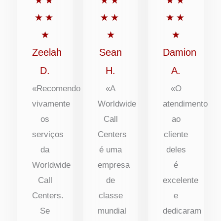
★
★
★
★
★
★
com
com
com
★
★
★
★
★
★
5
5
5
★
★
★
de
de
de
Zeelah
Sean
Damion
5
5
5
D.
H.
A.
«Recomendo
«A
«O
vivamente
Worldwide
atendimento
os
Call
ao
serviços
Centers
cliente
da
é uma
deles
Worldwide
empresa
é
Call
de
excelente
Centers.
classe
e
Se
mundial
dedicaram