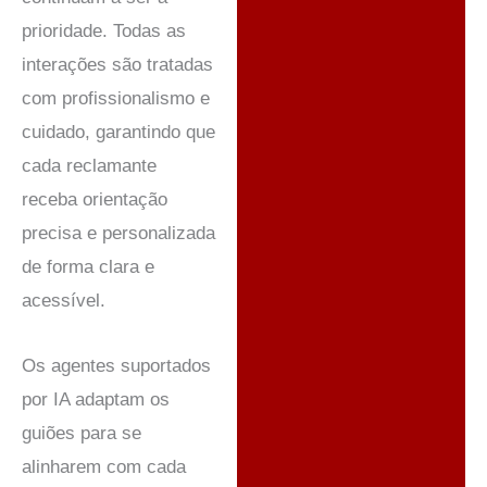
prioridade. Todas as
interações são tratadas
com profissionalismo e
cuidado, garantindo que
cada reclamante
receba orientação
precisa e personalizada
de forma clara e
acessível.
Os agentes suportados
por IA adaptam os
guiões para se
alinharem com cada