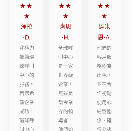
分
分
分
★
★
★
★
★
★
5
5
5
★
★
★
顆
顆
顆
澤拉
肖恩
達米
星
星
星
·D.
·H.
恩·A.
（滿
（滿
（滿
我極力
全球呼
他們的
分
分
分
推薦環
叫中心
客戶服
球呼叫
是一家
務極為
5
5
5
中心的
世界級
出色，
顆
顆
顆
服務。
企業，
並在合
星）
星）
星）
若您希
無疑是
作初期
望企業
當今業
便用心
成功，
界的領
經營關
環球呼
導者。
係，確
叫中心
他們始
保為後