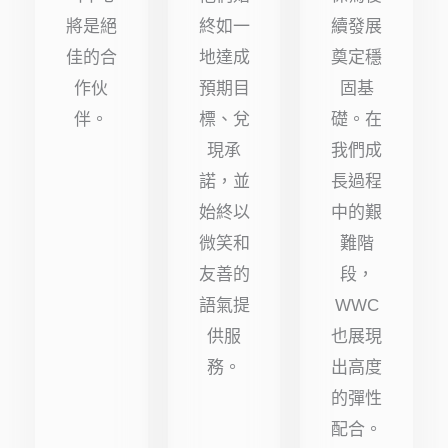
將是絕
終如一
續發展
佳的合
地達成
奠定穩
作伙
預期目
固基
伴。
標、兌
礎。在
現承
我們成
諾，並
長過程
始終以
中的艱
微笑和
難階
友善的
段，
語氣提
WWC
供服
也展現
務。
出高度
的彈性
配合。