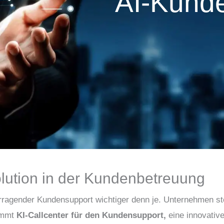
AI-Kund
olution in der Kundenbetreuung
rvorragender Kundensupport wichtiger denn je. Unternehmen s
kommt
KI-Callcenter für den Kundensupport,
eine innovative