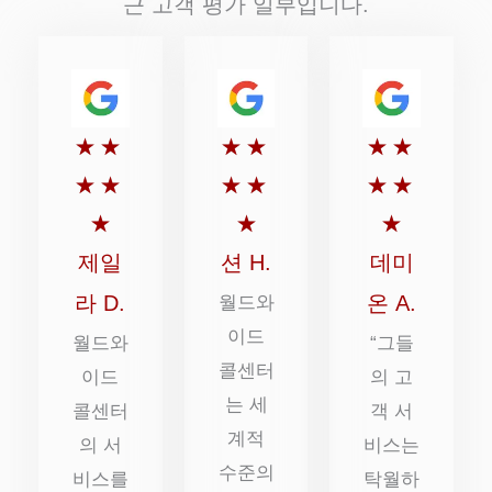
근 고객 평가 일부입니다.
5
5
5
★
★
★
★
★
★
점
점
점
★
★
★
★
★
★
만
만
만
★
★
★
점
점
점
제일
션 H.
데미
에
에
에
라 D.
온 A.
월드와
5
이드
5
5
월드와
“그들
콜센터
점
점
점
이드
의 고
는 세
콜센터
객 서
계적
의 서
비스는
수준의
비스를
탁월하