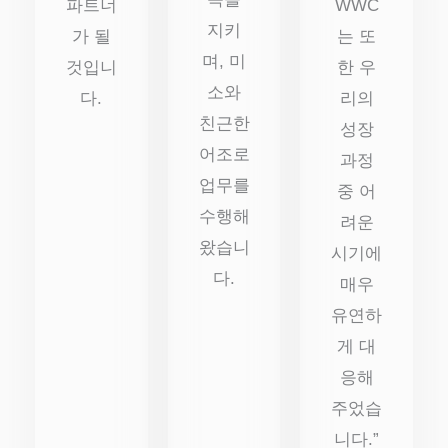
파트너
WWC
지키
가 될
는 또
며, 미
것입니
한 우
소와
다.
리의
친근한
성장
어조로
과정
업무를
중 어
수행해
려운
왔습니
시기에
다.
매우
유연하
게 대
응해
주었습
니다.”