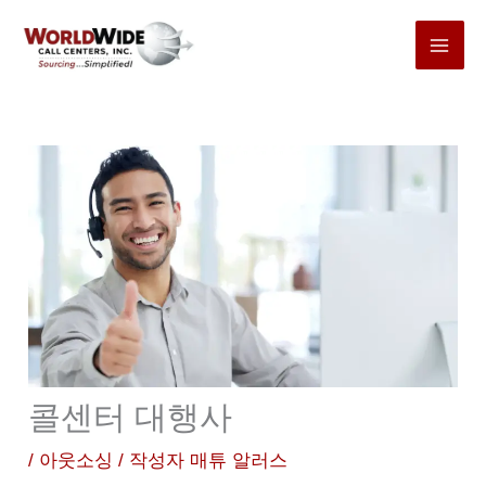
본
문
바
로
가
기
콜센터 대행사
/
아웃소싱
/ 작성자
매튜 알러스