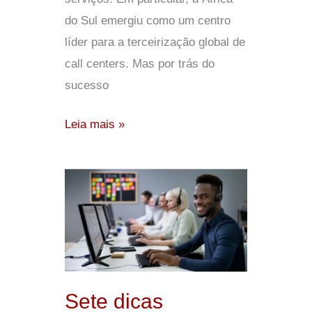
do Sul emergiu como um centro
líder para a terceirização global de
call centers. Mas por trás do
sucesso
Leia mais »
Sete
dicas
essenciais
para
contratar
a
Sete dicas
agência