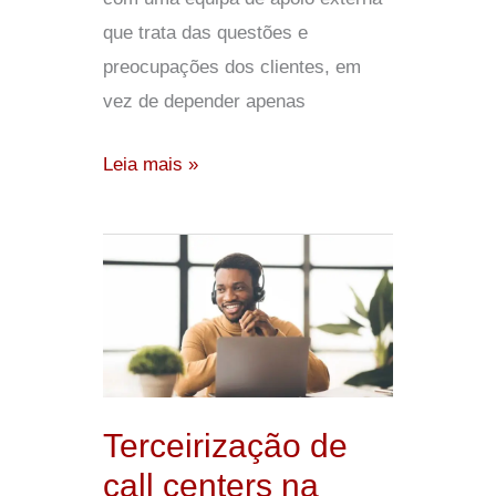
que trata das questões e
preocupações dos clientes, em
vez de depender apenas
Leia mais »
Terceirização
de
call
centers
na
África
Terceirização de
–
call centers na
A