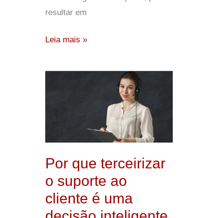
resultar em
Leia mais »
Por
que
terceirizar
o
suporte
ao
Por que terceirizar
cliente
o suporte ao
é
cliente é uma
uma
decisão inteligente
decisão