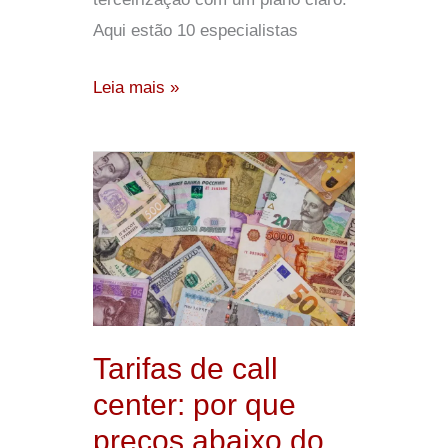
Aqui estão 10 especialistas
Leia mais »
Tarifas
de
call
center:
por
que
preços
Tarifas de call
abaixo
center: por que
do
preços abaixo do
mercado