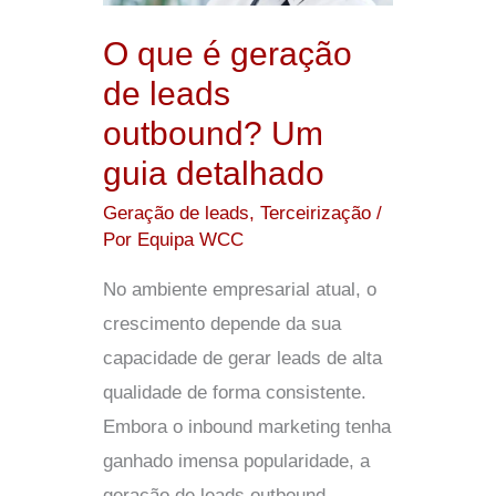
leads
O que é geração
outbound?
de leads
Um
outbound? Um
guia
guia detalhado
detalhado
Geração de leads
,
Terceirização
/
Por
Equipa WCC
No ambiente empresarial atual, o
crescimento depende da sua
capacidade de gerar leads de alta
qualidade de forma consistente.
Embora o inbound marketing tenha
ganhado imensa popularidade, a
geração de leads outbound