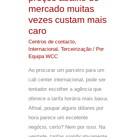
mercado muitas
muitas
vezes custam mais
vezes
custam
caro
mais
Centros de contacto
,
caro
Internacional
,
Terceirização
/ Por
Equipa WCC
Ao procurar um parceiro para um
call center internacional, pode ser
tentador escolher a agência que
oferece a tarifa horária mais baixa.
Afinal, poupar alguns dólares por
hora parece um excelente
negócio, certo? Nem por isso. Na
verdade, tarifas significativamente