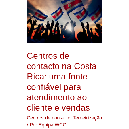
de
contacto
na
Costa
Rica:
uma
Centros de
fonte
contacto na Costa
confiável
Rica: uma fonte
para
confiável para
atendimento
atendimento ao
ao
cliente e vendas
cliente
e
Centros de contacto
,
Terceirização
vendas
/ Por
Equipa WCC