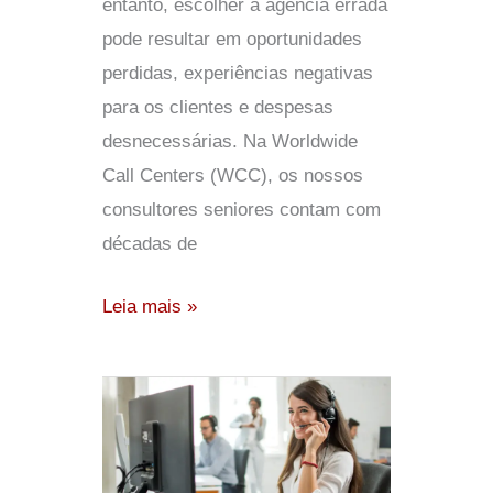
entanto, escolher a agência errada
pode resultar em oportunidades
perdidas, experiências negativas
para os clientes e despesas
desnecessárias. Na Worldwide
Call Centers (WCC), os nossos
consultores seniores contam com
décadas de
Leia mais »
Capacitando
a
sua