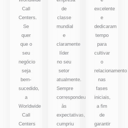
Call
de
excelente
Centers.
classe
e
Se
mundial
dedicaram
quer
e
tempo
que o
claramente
para
seu
líder
cultivar
negócio
no seu
o
seja
setor
relacionamento
bem-
atualmente.
nas
sucedido,
Sempre
fases
a
correspondeu
iniciais,
Worldwide
às
a fim
Call
expectativas,
de
Centers
cumpriu
garantir