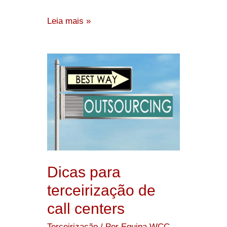
Leia mais »
Dicas
para
terceirização
de
call
centers
Dicas para
terceirização de
call centers
Terceirização
/ Por
Equipa WCC