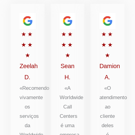
Classificado
Classificado
Classific
★
★
★
★
★
★
com
com
com
★
★
★
★
★
★
5
5
5
★
★
★
de
de
de
Zeelah
Sean
Damion
5
5
5
D.
H.
A.
«Recomendo
«A
«O
vivamente
Worldwide
atendimento
os
Call
ao
serviços
Centers
cliente
da
é uma
deles
Worldwide
empresa
é