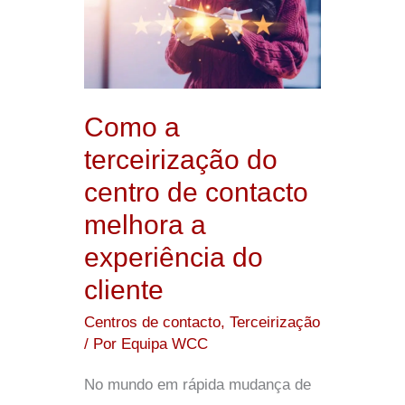
terceirização
do
centro
de
Como a
contacto
terceirização do
melhora
centro de contacto
a
melhora a
experiência
do
experiência do
cliente
cliente
Centros de contacto
,
Terceirização
/ Por
Equipa WCC
No mundo em rápida mudança de