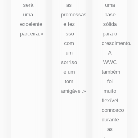
será
as
uma
uma
promessas
base
excelente
e fez
sólida
parceira.»
isso
para o
com
crescimento.
um
A
sorriso
WWC
e um
também
tom
foi
amigável.»
muito
flexível
connosco
durante
as