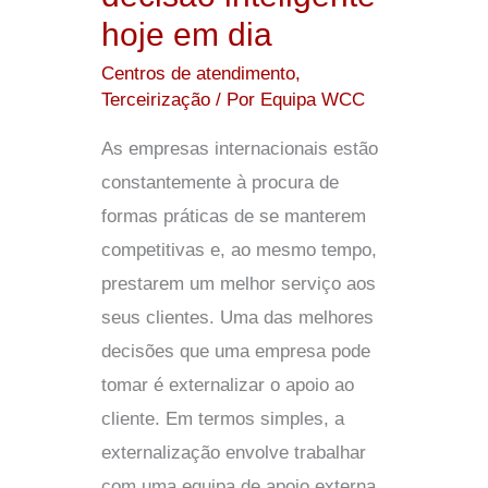
inteligente
hoje em dia
hoje
Centros de atendimento
,
em
Terceirização
/ Por
Equipa WCC
dia
As empresas internacionais estão
constantemente à procura de
formas práticas de se manterem
competitivas e, ao mesmo tempo,
prestarem um melhor serviço aos
seus clientes. Uma das melhores
decisões que uma empresa pode
tomar é externalizar o apoio ao
cliente. Em termos simples, a
externalização envolve trabalhar
com uma equipa de apoio externa