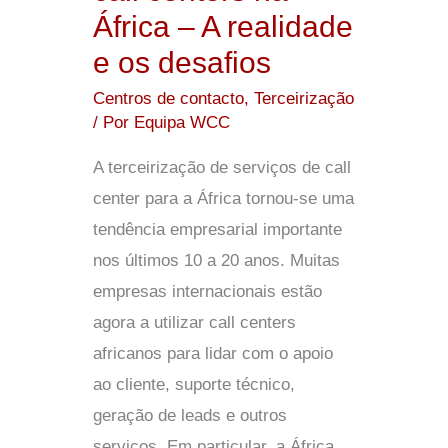
África – A realidade
realidade
e os desafios
e
os
Centros de contacto
,
Terceirização
desafios
/ Por
Equipa WCC
A terceirização de serviços de call
center para a África tornou-se uma
tendência empresarial importante
nos últimos 10 a 20 anos. Muitas
empresas internacionais estão
agora a utilizar call centers
africanos para lidar com o apoio
ao cliente, suporte técnico,
geração de leads e outros
serviços. Em particular, a África