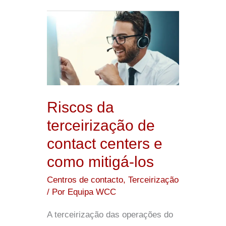
Riscos
da
terceirização
de
contact
centers
Riscos da
e
terceirização de
como
contact centers e
mitigá-
como mitigá-los
los
Centros de contacto
,
Terceirização
/ Por
Equipa WCC
A terceirização das operações do