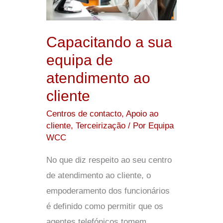
equipa
de
atendimento
Capacitando a sua
ao
equipa de
cliente
atendimento ao
cliente
Centros de contacto
,
Apoio ao
cliente
,
Terceirização
/ Por
Equipa
WCC
No que diz respeito ao seu centro
de atendimento ao cliente, o
empoderamento dos funcionários
é definido como permitir que os
agentes telefónicos tomem