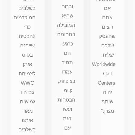
וברור
אם
בשלבים
שהיא
אתם
המוקדמים
המובילה
רוצים
כדי
בתחומה
שהעסק
להבטיח
כרגע.
שלכם
שייבנה
הם
יצליח,
בסיס
תמיד
Worldwide
איתן
עמדו
Call
לצמיחה.
בציפיות,
WWC
Centers
קיימו
יהיה
גם היו
הבטחות
שותף
גמישים
ועשו
מצוין."
מאוד
זאת
איתנו
עם
בשלבים