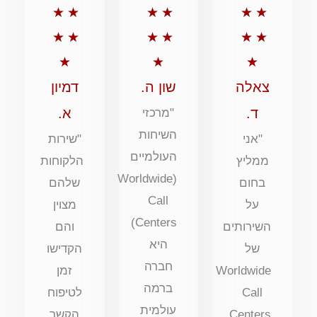
דירוג
דירוג
דירוג
★
★
★
★
★
★
5
5
5
★
★
★
★
★
★
מתוך
מתוך
מתוך
★
★
★
5
5
5
צאלה
שון ה.
דמיון
ד.
א.
"מרכזי
השיחות
"אני
"שירות
העולמיים
ממליץ
הלקוחות
(Worldwide
בחום
שלהם
Call
על
מצוין
Centers)
השירותים
והם
היא
של
הקדישו
חברה
Worldwide
זמן
ברמה
Call
לטיפוח
עולמית
Centers.
הקשר