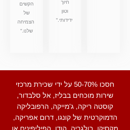
חיוך
הקשים
וטון
של
ידידותי."
הצמיחה
שלנו."
חסכו 50-70% על ידי שכירת מרכזי
שירות מוכחים בבליז, אל סלבדור,
קוסטה ריקה, ג'מייקה, הרפובליקה
הדמוקרטית של קונגו, דרום אפריקה,
מקסיקו, בולגריה, הודו, הפיליפינים או