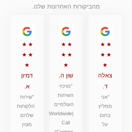
מהביקורות האחרונות שלנו.
דירוג
דירוג
דירוג
★
★
★
★
★
★
5
5
5
★
★
★
★
★
★
מתוך
מתוך
מתוך
★
★
★
5
5
5
צאלה
שון ה.
דמיון
ד.
א.
"מרכזי
השיחות
"אני
"שירות
העולמיים
ממליץ
הלקוחות
(Worldwide
בחום
שלהם
Call
על
מצוין
Centers)