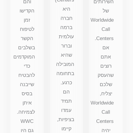
השירותים
והם
היא
של
הקדישו
חברה
Worldwide
זמן
ברמה
Call
לטיפוח
עולמית
Centers.
הקשר
וברור
אם
בשלבים
שהיא
אתם
המוקדמים
המובילה
רוצים
כדי
בתחומה
שהעסק
להבטיח
כרגע.
שלכם
שייבנה
הם
יצליח,
בסיס
תמיד
Worldwide
איתן
עמדו
Call
לצמיחה.
בציפיות,
WWC
Centers
קיימו
יהיה
גם היו