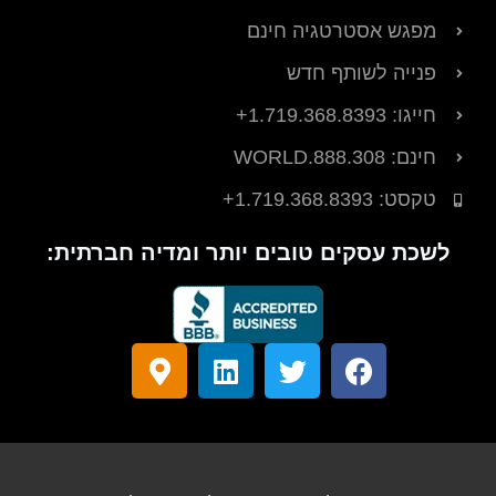
מפגש אסטרטגיה חינם
פנייה לשותף חדש
חייגו: 1.719.368.8393+
חינם: 888.308.WORLD
טקסט: ‎+1.719.368.8393
לשכת עסקים טובים יותר ומדיה חברתית:
פ
לְ
ל
ס
י
צַ
י
מ
י
פְ
נ
ן
ס
צֵ
ק
מ
ב
ף
ד
פ
ו
א
ה