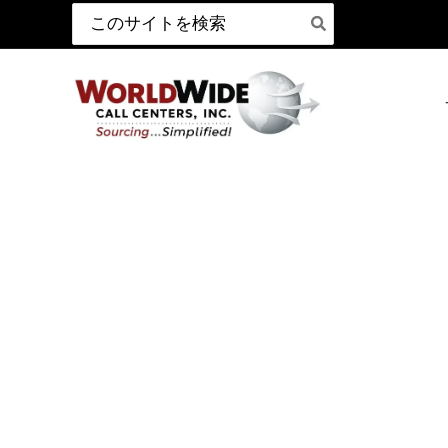
検
コ
索:
ン
テ
ン
ツ
へ
ス
キ
ッ
プ