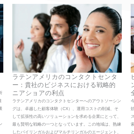
ラテンアメリカのコンタクトセンタ
ー：貴社のビジネスにおける戦略的
ニアショアの利点
所
ま
ラテンアメリカのコンタクトセンターへのアウトソーシン
後
グは、卓越した顧客体験（CX）、運用コストの削減、そ
して拡張性の高いソリューションを求める企業にとって、
ン
最も賢明な戦略の一つとなっています。この地域は、熟練
したバイリンガルおよびマルチリンガルのエージェント、