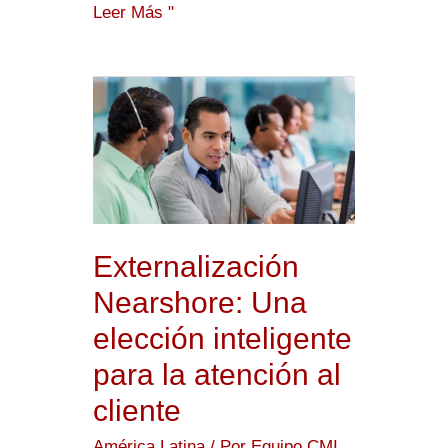
Leer Más "
Externalización
Nearshore:
Una
elección
inteligente
para
Externalización
la
Nearshore: Una
atención
elección inteligente
al
para la atención al
cliente
cliente
América Latina
/ Por
Equipo CMI