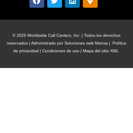
a
w
i
a
c
i
n
p
e
t
k
a
b
t
e
-
o
e
d
m
© 2026 Worldwide Call Centers, Inc. | Todos los derechos
o
r
i
a
reservados | Administrado por
Soluciones web Mansa
|
Política
k
n
r
de privacidad
|
Condiciones de uso
|
Mapa del sitio XML
c
a
d
o
r
-
a
l
t