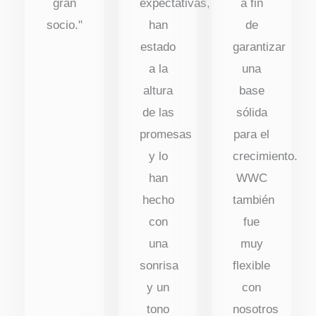
gran
expectativas,
a fin
socio."
han
de
estado
garantizar
a la
una
altura
base
de las
sólida
promesas
para el
y lo
crecimiento.
han
WWC
hecho
también
con
fue
una
muy
sonrisa
flexible
y un
con
tono
nosotros