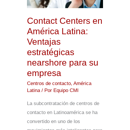
Ventajas
estratégicas
Contact Centers en
nearshore
América Latina:
para
Ventajas
su
estratégicas
empresa
nearshore para su
empresa
Centros de contacto
,
América
Latina
/ Por
Equipo CMI
La subcontratación de centros de
contacto en Latinoamérica se ha
convertido en uno de los