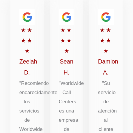
Puntuación:
Puntuación:
Puntuaci
★
★
★
★
★
★
5
5
5
★
★
★
★
★
★
de
de
de
★
★
★
5
5
5
Zeelah
Sean
Damion
D.
H.
A.
"Recomiendo
"Worldwide
"Su
encarecidamente
Call
servicio
los
Centers
de
servicios
es una
atención
de
empresa
al
Worldwide
de
cliente